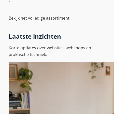
›
A
Bekijk het volledige assortiment
c
c
B
e
Laatste inzichten
e
s
k
s
Korte updates over websites, webshops en
i
o
praktische techniek.
j
i
k
r
h
e
e
s
t
v
o
l
l