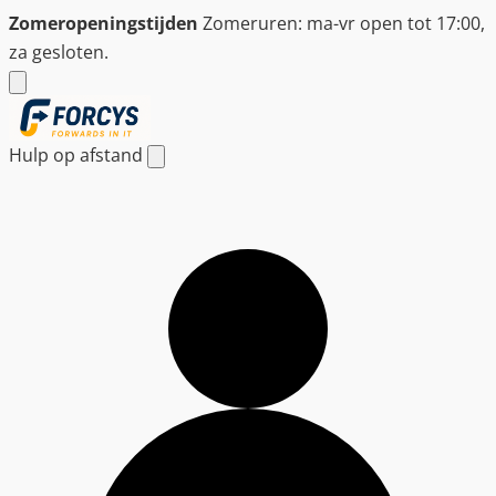
Ga
Zomeropeningstijden
Zomeruren: ma-vr open tot 17:00,
naar
za gesloten.
de
inhoud
Hulp op afstand