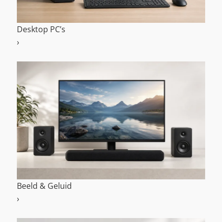
Desktop PC’s
›
D
e
s
k
t
o
p
P
C
’
Beeld & Geluid
s
›
B