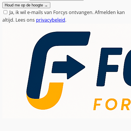
e
Houd me op de hoogte
→
l
Ja, ik wil e-mails van Forcys ontvangen. Afmelden kan
e
altijd. Lees ons
privacybeleid
.
n
b
e
k
i
j
k
e
n