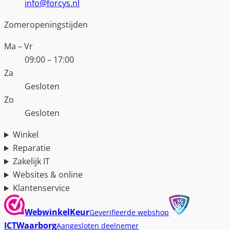
info@forcys.nl
Zomeropeningstijden
Ma – Vr
09:00 – 17:00
Za
Gesloten
Zo
Gesloten
Winkel
Reparatie
Zakelijk IT
Websites & online
Klantenservice
WebwinkelKeur
Geverifieerde webshop
ICTWaarborg
Aangesloten deelnemer