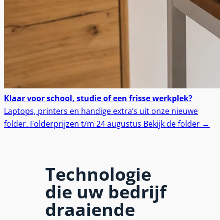
Klaar voor school, studie of een frisse werkplek?
Laptops, printers en handige extra’s uit onze nieuwe
folder.
Folderprijzen t/m 24 augustus
Bekijk de folder
→
Technologie
die uw bedrijf
draaiende