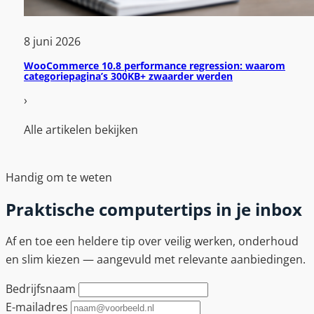
8 juni 2026
WooCommerce 10.8 performance regression: waarom
categoriepagina’s 300KB+ zwaarder werden
›
Alle artikelen bekijken
A
Handig om te weten
l
l
Praktische computertips in je inbox
e
a
Af en toe een heldere tip over veilig werken, onderhoud
r
en slim kiezen — aangevuld met relevante aanbiedingen.
t
i
Bedrijfsnaam
k
E-mailadres