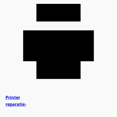
Printer
reparatie
›