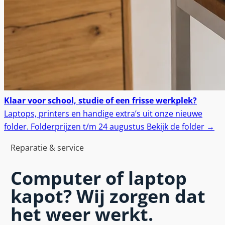
Klaar voor school, studie of een frisse werkplek?
Laptops, printers en handige extra’s uit onze nieuwe
folder.
Folderprijzen t/m 24 augustus
Bekijk de folder
→
Reparatie & service
Computer of laptop
kapot?
Wij zorgen dat
het weer werkt.