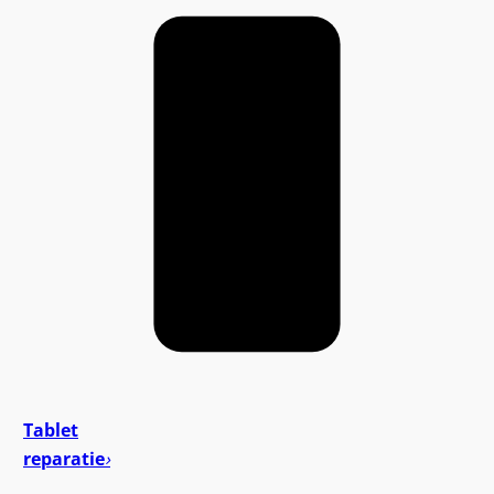
Tablet
reparatie
›