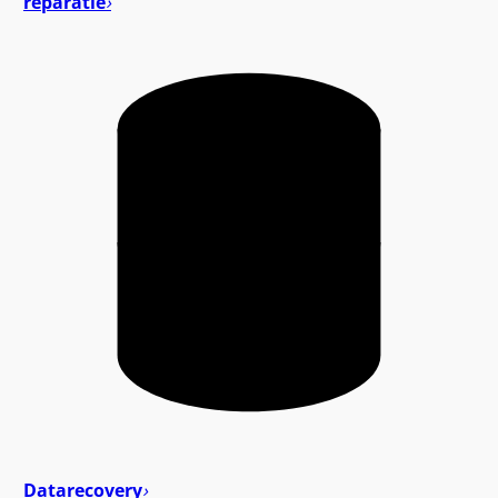
reparatie
›
Datarecovery
›