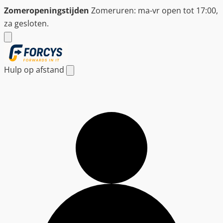
Ga
Zomeropeningstijden
Zomeruren: ma-vr open tot 17:00,
naar
za gesloten.
de
inhoud
Hulp op afstand