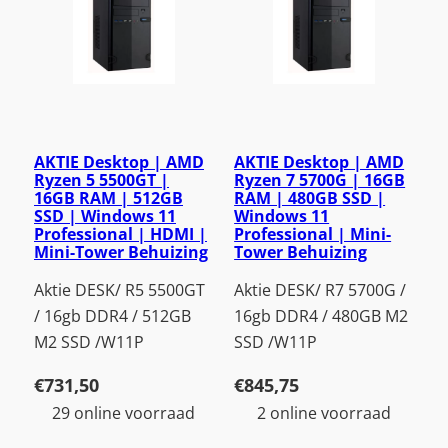
p
t
e
r
AKTIE Desktop | AMD
AKTIE Desktop | AMD
Ryzen 5 5500GT |
Ryzen 7 5700G | 16GB
16GB RAM | 512GB
RAM | 480GB SSD |
SSD | Windows 11
Windows 11
Professional | HDMI |
Professional | Mini-
Mini-Tower Behuizing
Tower Behuizing
Aktie DESK/ R5 5500GT
Aktie DESK/ R7 5700G /
/ 16gb DDR4 / 512GB
16gb DDR4 / 480GB M2
M2 SSD /W11P
SSD /W11P
€
731,50
€
845,75
29 online voorraad
2 online voorraad