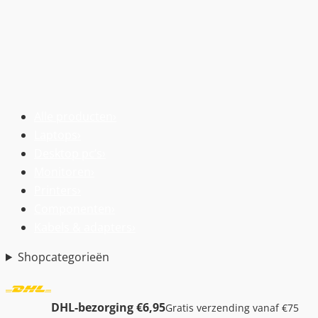
Alle producten
›
Laptops
›
Desktop pc’s
›
Monitoren
›
Printers
›
Componenten
›
Kabels & adapters
›
Shopcategorieën
DHL-bezorging €6,95
Gratis verzending vanaf €75