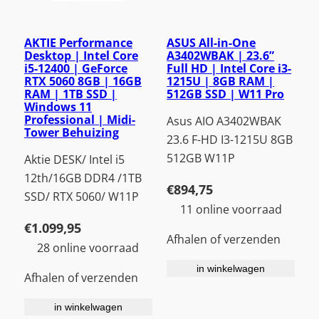
AKTIE Performance
ASUS All-in-One
Desktop | Intel Core
A3402WBAK | 23.6”
i5-12400 | GeForce
Full HD | Intel Core i3-
RTX 5060 8GB | 16GB
1215U | 8GB RAM |
RAM | 1TB SSD |
512GB SSD | W11 Pro
Windows 11
Professional | Midi-
Asus AIO A3402WBAK
Tower Behuizing
23.6 F-HD I3-1215U 8GB
512GB W11P
Aktie DESK/ Intel i5
12th/16GB DDR4 /1TB
€
894,75
SSD/ RTX 5060/ W11P
11 online voorraad
€
1.099,95
Afhalen of verzenden
28 online voorraad
in winkelwagen
Afhalen of verzenden
in winkelwagen