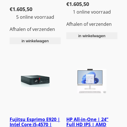
€
1.605,50
€
1.605,50
1 online voorraad
5 online voorraad
Afhalen of verzenden
Afhalen of verzenden
in winkelwagen
in winkelwagen
Fujitsu Esprimo E920 |
HP All-in-One | 24”
Intel Core i5-4570 |
Full HD IPS | AMD