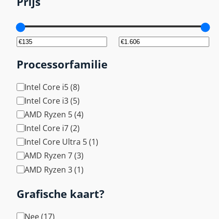
Prijs
l
d
s
c
h
Processorfamilie
e
r
P
Intel Core i5
(
8
)
m
r
Intel Core i3
(
5
)
d
o
AMD Ryzen 5
(
4
)
i
c
Intel Core i7
(
2
)
a
e
g
Intel Core Ultra 5
(
1
)
s
o
AMD Ryzen 7
(
3
)
s
n
AMD Ryzen 3
(
1
)
o
a
r
Grafische kaart?
a
f
l
a
A
Nee
(
17
)