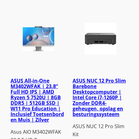
ASUS All-in-One
ASUS NUC 12 Pro Slim
M3402WFAK | 23.8”
Barebone
Full HD IPS | AMD
Desktopcomputer |
Ryzen 5 7520U | 8GB
Intel Core i7-1260P |
DDR5 | 512GB SSD |
Zonder DDR4-
W11 Pro Education |
geheugen, opslag en
Inclusief Toetsenbord
besturingssysteem
en Muis | Zilver
ASUS NUC 12 Pro Slim
Asus AIO M3402WFAK
Kit