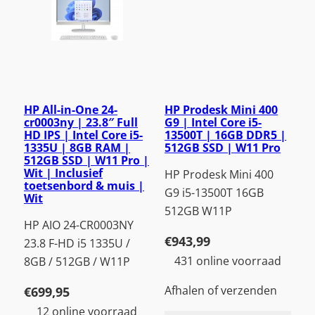
HP All-in-One 24-
HP Prodesk Mini 400
cr0003ny | 23.8″ Full
G9 | Intel Core i5-
HD IPS | Intel Core i5-
13500T | 16GB DDR5 |
1335U | 8GB RAM |
512GB SSD | W11 Pro
512GB SSD | W11 Pro |
Wit | Inclusief
HP Prodesk Mini 400
toetsenbord & muis |
G9 i5-13500T 16GB
Wit
512GB W11P
HP AIO 24-CR0003NY
€
943,99
23.8 F-HD i5 1335U /
431 online voorraad
8GB / 512GB / W11P
Afhalen of verzenden
€
699,95
12 online voorraad