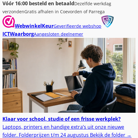
Vóór 16:00 besteld en betaald
Dezelfde werkdag
verzonden
Gratis afhalen in Coevorden of Parrega
WebwinkelKeur
Geverifieerde webshop
ICTWaarborg
Aangesloten deelnemer
Klaar voor school, studie of een frisse werkplek?
Laptops, printers en handige extra’s uit onze nieuwe
folder.
Folderprijzen t/m 24 augustus
Bekijk de folder
→