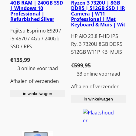
4GB RAM | 240GB SSD
Ryzen 3 7320U | 8GB
| Windows 10
DDR5 | 512GB SSD | IR
Professional |
Camera | W11
Refurbished Silver
Professional | Met
Keyboard & Muis | Wit
Fujitsu Esprimo E920 /
HP AIO 23.8 F-HD IPS
i5-4570 / 4Gb / 240Gb
Ry. 3 7320U 8GB DDR5
SSD / RFS
512GB W11P KB+MUIS
€
135,99
€
599,95
3 online voorraad
33 online voorraad
Afhalen of verzenden
Afhalen of verzenden
in winkelwagen
in winkelwagen