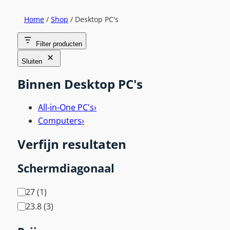
Home
/
Shop
/ Desktop PC's
Filter producten
Sluiten
Binnen Desktop PC's
All-in-One PC's
›
Computers
›
Verfijn resultaten
Schermdiagonaal
B
27
(
1
)
e
23.8
(
3
)
e