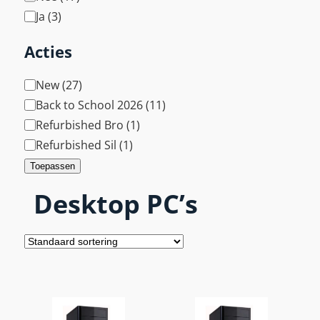
m
p
Ja
(
3
)
i
a
l
Acties
r
i
t
T
New
(
27
)
e
e
a
Back to School 2026
(
11
)
g
g
Refurbished Bro
(
1
)
r
a
Refurbished Sil
(
1
)
f
Toepassen
i
Desktop PC’s
s
c
h
e
a
d
a