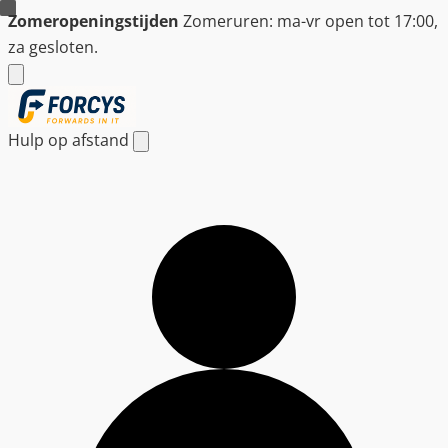
Ga
Zomeropeningstijden
Zomeruren: ma-vr open tot 17:00,
naar
za gesloten.
de
inhoud
Hulp op afstand