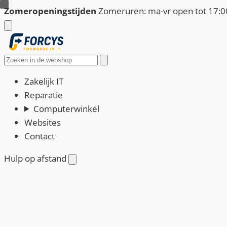
Ga
Zomeropeningstijden
Zomeruren: ma-vr open tot 17:00
naar
de
inhoud
Zoeken
Zakelijk IT
Reparatie
Computerwinkel
Websites
Contact
Hulp op afstand