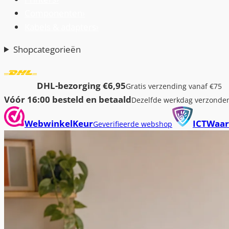
Componenten
›
Kabels & adapters
›
Shopcategorieën
DHL-bezorging €6,95
Gratis verzending vanaf €75
Vóór 16:00 besteld en betaald
Dezelfde werkdag verzonde
WebwinkelKeur
ICTWaar
Geverifieerde webshop