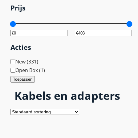
Prijs
Acties
T
New
(
331
)
a
Open Box
(
1
)
g
Toepassen
Kabels en adapters