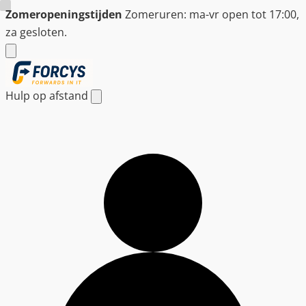
Ga
Zomeropeningstijden
Zomeruren: ma-vr open tot 17:00,
naar
za gesloten.
de
inhoud
Hulp op afstand