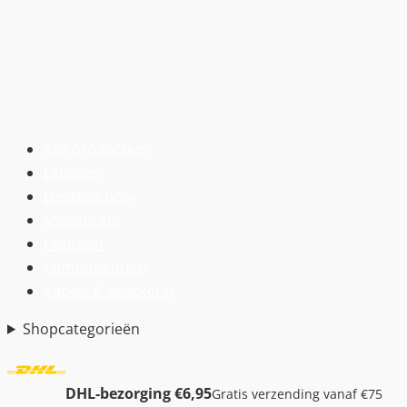
Alle producten
›
Laptops
›
Desktop pc’s
›
Monitoren
›
Printers
›
Componenten
›
Kabels & adapters
›
Shopcategorieën
DHL-bezorging €6,95
Gratis verzending vanaf €75