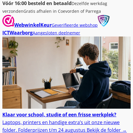
Vóór 16:00 besteld en betaald
Dezelfde werkdag
verzonden
Gratis afhalen in Coevorden of Parrega
WebwinkelKeur
Geverifieerde webshop
ICTWaarborg
Aangesloten deelnemer
Klaar voor school, studie of een frisse werkplek?
Laptops, printers en handige extra’s uit onze nieuwe
folder.
Folderprijzen t/m 24 augustus
Bekijk de folder
→