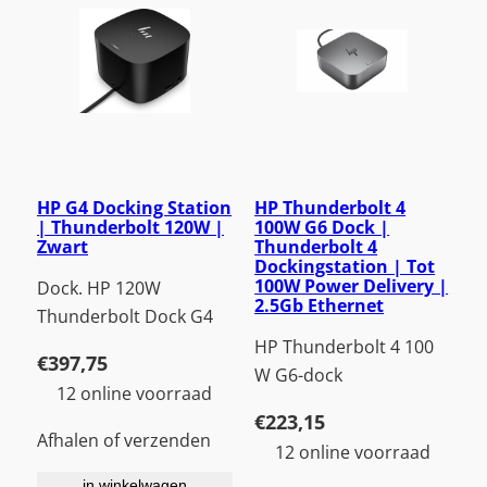
HP G4 Docking Station
HP Thunderbolt 4
| Thunderbolt 120W |
100W G6 Dock |
Zwart
Thunderbolt 4
Dockingstation | Tot
100W Power Delivery |
Dock. HP 120W
2.5Gb Ethernet
Thunderbolt Dock G4
HP Thunderbolt 4 100
€
397,75
W G6-dock
12 online voorraad
€
223,15
Afhalen of verzenden
12 online voorraad
in winkelwagen