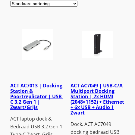
ACT AC7013 | Docking
ACT AC7049 | USB-C/A
Station &
Multiport Docking
Poortreplicator | USB-
Station | 2x HDMI
C 3.2 Gen 1 |
(2048×1152) + Ethernet
Zwart/Grijs
+ 6x USB + Audio |
Zwart
ACT laptop dock &
Dock. ACT AC7049
Bedraad USB 3.2 Gen 1
docking bedraad USB
Type-C Zwart, Grijs