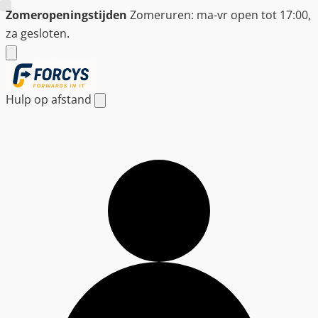
Ga
Zomeropeningstijden
Zomeruren: ma-vr open tot 17:00,
naar
za gesloten.
de
inhoud
Hulp op afstand