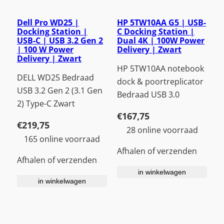
Dell Pro WD25 |
HP 5TW10AA G5 | USB-
Docking Station |
C Docking Station |
USB-C | USB 3.2 Gen 2
Dual 4K | 100W Power
| 100 W Power
Delivery | Zwart
Delivery | Zwart
HP 5TW10AA notebook
DELL WD25 Bedraad
dock & poortreplicator
USB 3.2 Gen 2 (3.1 Gen
Bedraad USB 3.0
2) Type-C Zwart
€
167,75
€
219,75
28 online voorraad
165 online voorraad
Afhalen of verzenden
Afhalen of verzenden
in winkelwagen
in winkelwagen