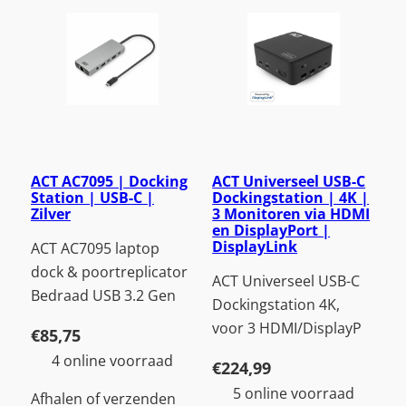
ACT AC7095 | Docking
ACT Universeel USB-C
Station | USB-C |
Dockingstation | 4K |
Zilver
3 Monitoren via HDMI
en DisplayPort |
DisplayLink
ACT AC7095 laptop
dock & poortreplicator
ACT Universeel USB-C
Bedraad USB 3.2 Gen
Dockingstation 4K,
voor 3 HDMI/DisplayP
€
85,75
4 online voorraad
€
224,99
5 online voorraad
Afhalen of verzenden