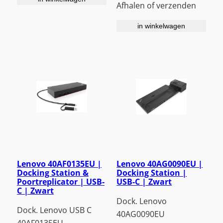
Afhalen of verzenden
in winkelwagen
Lenovo 40AF0135EU |
Lenovo 40AG0090EU |
Docking Station &
Docking Station |
Poortreplicator | USB-
USB-C | Zwart
C | Zwart
Dock. Lenovo
Dock. Lenovo USB C
40AG0090EU
40AF0135EU