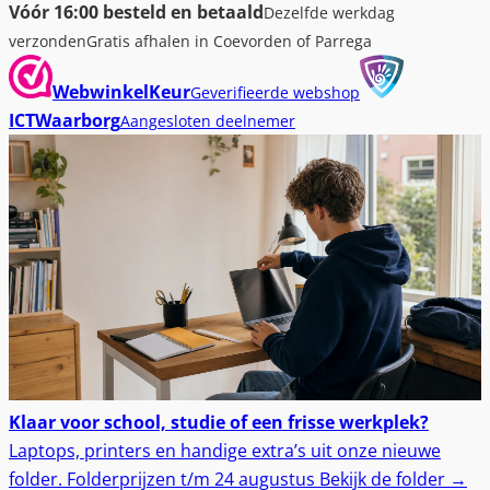
Vóór 16:00 besteld en betaald
Dezelfde werkdag
verzonden
Gratis afhalen in Coevorden of Parrega
WebwinkelKeur
Geverifieerde webshop
ICTWaarborg
Aangesloten deelnemer
Klaar voor school, studie of een frisse werkplek?
Laptops, printers en handige extra’s uit onze nieuwe
folder.
Folderprijzen t/m 24 augustus
Bekijk de folder
→