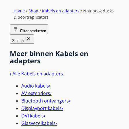
Home
/
Shop
/
Kabels en adapters
/ Notebook docks
& poortreplicators
Filter producten
Sluiten
Meer binnen Kabels en
adapters
‹
Alle Kabels en adapters
Audio kabels
›
AV extenders
›
Bluetooth ontvangers
›
Displayport kabels
›
DVI kabels
›
Glasvezelkabels
›