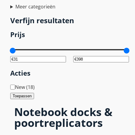
Meer categorieën
Verfijn resultaten
Prijs
Acties
T
New
(
18
)
a
Toepassen
g
Notebook docks &
poortreplicators