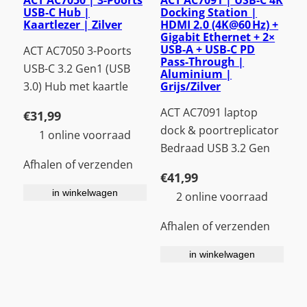
USB-C Hub |
Docking Station |
Kaartlezer | Zilver
HDMI 2.0 (4K@60 Hz) +
Gigabit Ethernet + 2×
USB-A + USB-C PD
ACT AC7050 3-Poorts
Pass-Through |
USB-C 3.2 Gen1 (USB
Aluminium |
Grijs/Zilver
3.0) Hub met kaartle
ACT AC7091 laptop
€
31,99
dock & poortreplicator
1 online voorraad
Bedraad USB 3.2 Gen
Afhalen of verzenden
€
41,99
in winkelwagen
2 online voorraad
Afhalen of verzenden
in winkelwagen