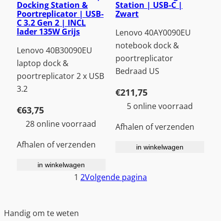
Docking Station &
Station | USB-C |
Poortreplicator | USB-
Zwart
C 3.2 Gen 2 | INCL
lader 135W Grijs
Lenovo 40AY0090EU
notebook dock &
Lenovo 40B30090EU
poortreplicator
laptop dock &
Bedraad US
poortreplicator 2 x USB
3.2
€
211,75
5 online voorraad
€
63,75
28 online voorraad
Afhalen of verzenden
Afhalen of verzenden
in winkelwagen
in winkelwagen
1
2
Volgende pagina
Handig om te weten