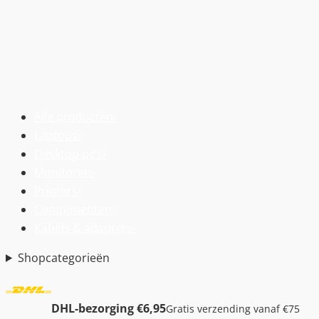
Alle producten
›
Laptops
›
Desktop pc’s
›
Monitoren
›
Printers
›
Componenten
›
Kabels & adapters
›
Shopcategorieën
DHL-bezorging €6,95
Gratis verzending vanaf €75