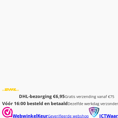
DHL-bezorging €6,95
Gratis verzending vanaf €75
Vóór 16:00 besteld en betaald
Dezelfde werkdag verzonde
WebwinkelKeur
ICTWaar
Geverifieerde webshop