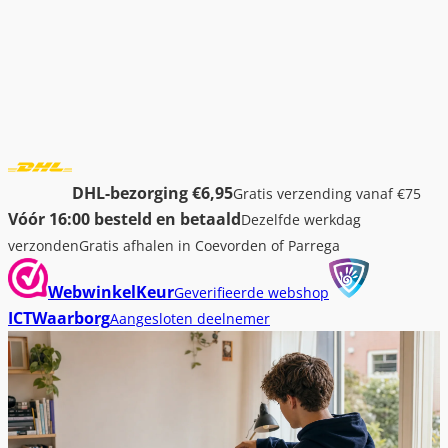
DHL-bezorging €6,95
Gratis verzending vanaf €75
Vóór 16:00 besteld en betaald
Dezelfde werkdag
verzonden
Gratis afhalen in Coevorden of Parrega
WebwinkelKeur
Geverifieerde webshop
ICTWaarborg
Aangesloten deelnemer