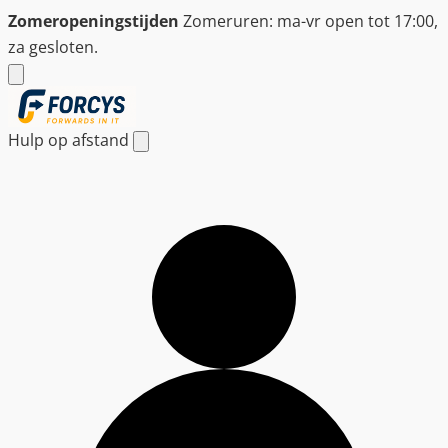
Ga
Zomeropeningstijden
Zomeruren: ma-vr open tot 17:00,
naar
za gesloten.
de
inhoud
Hulp op afstand