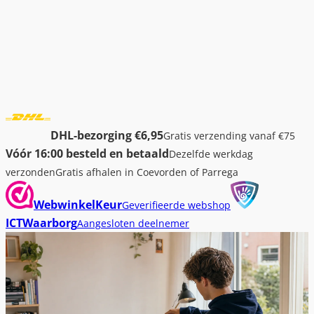
DHL-bezorging €6,95
Gratis verzending vanaf €75
Vóór 16:00 besteld en betaald
Dezelfde werkdag
verzonden
Gratis afhalen in Coevorden of Parrega
WebwinkelKeur
Geverifieerde webshop
ICTWaarborg
Aangesloten deelnemer