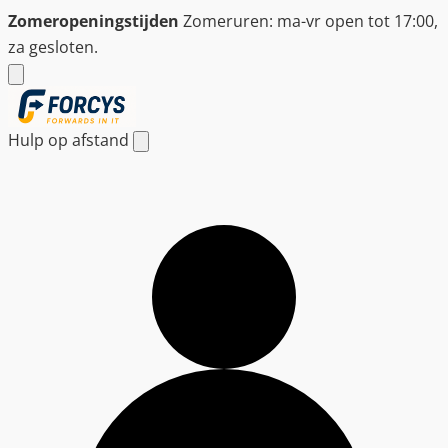
Ga
Zomeropeningstijden
Zomeruren: ma-vr open tot 17:00,
naar
za gesloten.
de
inhoud
Hulp op afstand