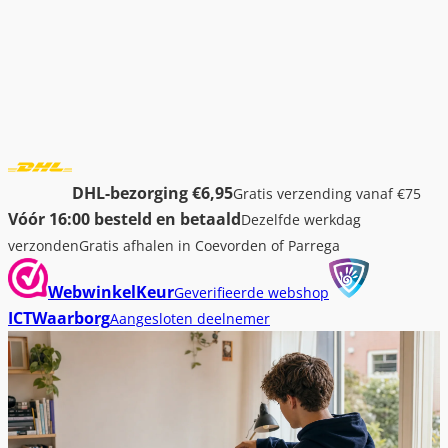
DHL-bezorging €6,95
Gratis verzending vanaf €75
Vóór 16:00 besteld en betaald
Dezelfde werkdag
verzonden
Gratis afhalen in Coevorden of Parrega
WebwinkelKeur
Geverifieerde webshop
ICTWaarborg
Aangesloten deelnemer