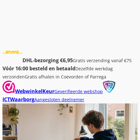
DHL-bezorging €6,95
Gratis verzending vanaf €75
Vóór 16:00 besteld en betaald
Dezelfde werkdag
verzonden
Gratis afhalen in Coevorden of Parrega
WebwinkelKeur
Geverifieerde webshop
ICTWaarborg
Aangesloten deelnemer