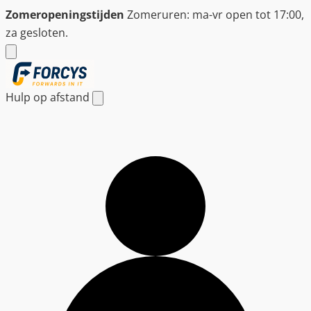
Ga
Zomeropeningstijden
Zomeruren: ma-vr open tot 17:00,
naar
za gesloten.
de
inhoud
Hulp op afstand