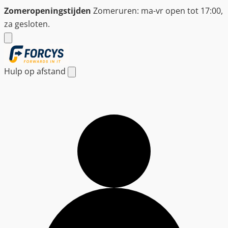
Ga
Zomeropeningstijden
Zomeruren: ma-vr open tot 17:00,
naar
za gesloten.
de
inhoud
Hulp op afstand