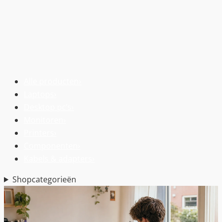
Alle producten
›
Laptops
›
Desktop pc’s
›
Monitoren
›
Printers
›
Componenten
›
Kabels & adapters
›
Shopcategorieën