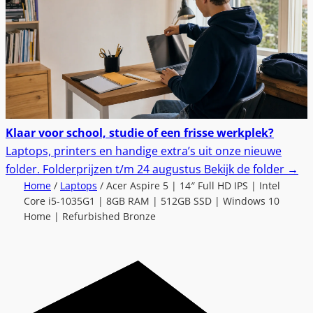
Klaar voor school, studie of een frisse werkplek?
Laptops, printers en handige extra’s uit onze nieuwe
folder.
Folderprijzen t/m 24 augustus
Bekijk de folder
→
Home
/
Laptops
/ Acer Aspire 5 | 14″ Full HD IPS | Intel
Core i5-1035G1 | 8GB RAM | 512GB SSD | Windows 10
Home | Refurbished Bronze