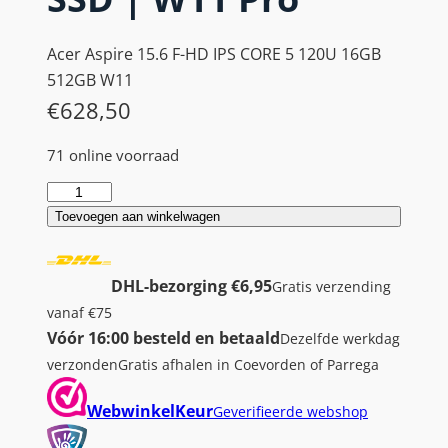
Acer Aspire 15.6 F-HD IPS CORE 5 120U 16GB
512GB W11
€
628,50
71 online voorraad
A
c
Toevoegen aan winkelwagen
e
r
DHL-bezorging €6,95
Gratis verzending
A
vanaf €75
s
Vóór 16:00 besteld en betaald
Dezelfde werkdag
p
verzonden
Gratis afhalen in Coevorden of Parrega
i
r
WebwinkelKeur
Geverifieerde webshop
e