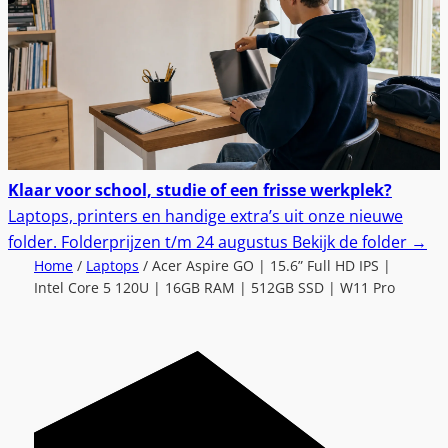
Klaar voor school, studie of een frisse werkplek?
Laptops, printers en handige extra’s uit onze nieuwe
folder.
Folderprijzen t/m 24 augustus
Bekijk de folder
→
Home
/
Laptops
/ Acer Aspire GO | 15.6” Full HD IPS |
Intel Core 5 120U | 16GB RAM | 512GB SSD | W11 Pro