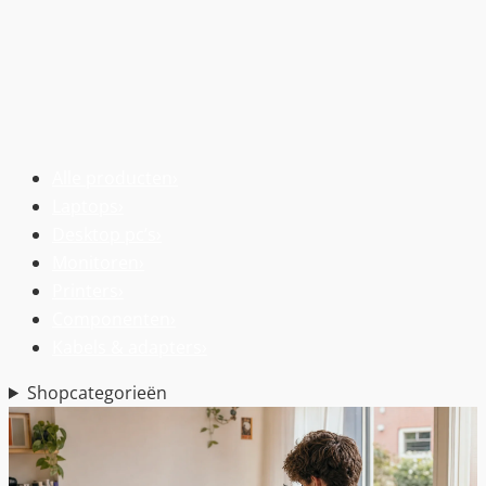
Alle producten
›
Laptops
›
Desktop pc’s
›
Monitoren
›
Printers
›
Componenten
›
Kabels & adapters
›
Shopcategorieën