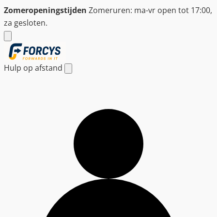
Ga
Zomeropeningstijden
Zomeruren: ma-vr open tot 17:00,
naar
za gesloten.
de
inhoud
Hulp op afstand