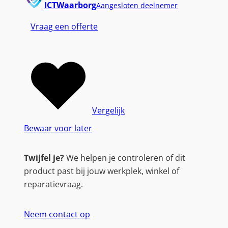
G
ICTWaarborg
Aangesloten deelnemer
O
Vraag een offerte
|
1
5
.
6
'
'
Vergelijk
F
Bewaar voor later
u
l
Twijfel je?
We helpen je controleren of dit
l
product past bij jouw werkplek, winkel of
H
reparatievraag.
D
I
Neem contact op
P