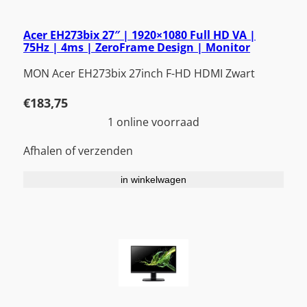
Acer EH273bix 27″ | 1920×1080 Full HD VA |
75Hz | 4ms | ZeroFrame Design | Monitor
MON Acer EH273bix 27inch F-HD HDMI Zwart
€
183,75
1 online voorraad
Afhalen of verzenden
in winkelwagen