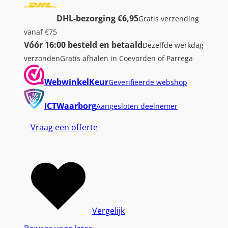
DHL-bezorging €6,95
Gratis verzending
vanaf €75
Vóór 16:00 besteld en betaald
Dezelfde werkdag
verzonden
Gratis afhalen in Coevorden of Parrega
WebwinkelKeur
Geverifieerde webshop
ICTWaarborg
Aangesloten deelnemer
Vraag een offerte
Vergelijk