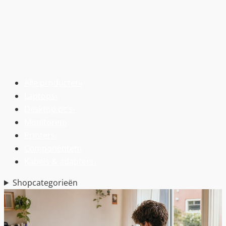
Alle producten
›
Laptops
›
Desktop pc’s
›
Monitoren
›
Printers
›
Componenten
›
Kabels & adapters
›
Shopcategorieën