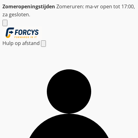
Ga
Zomeropeningstijden
Zomeruren: ma-vr open tot 17:00,
naar
za gesloten.
de
inhoud
Hulp op afstand