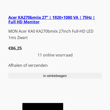
Acer KA270bmiix 27” | 1920×1080 VA | 75Hz |
Full HD Monitor
MON Acer KA0 KA270bmiix 27inch Full-HD LED
1ms Zwart
€
86,25
11 online voorraad
Afhalen of verzenden
in winkelwagen