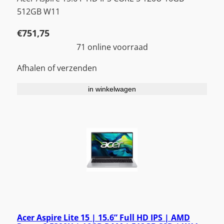
512GB W11
€
751,75
71 online voorraad
Afhalen of verzenden
in winkelwagen
Acer Aspire Lite 15 | 15.6” Full HD IPS | AMD