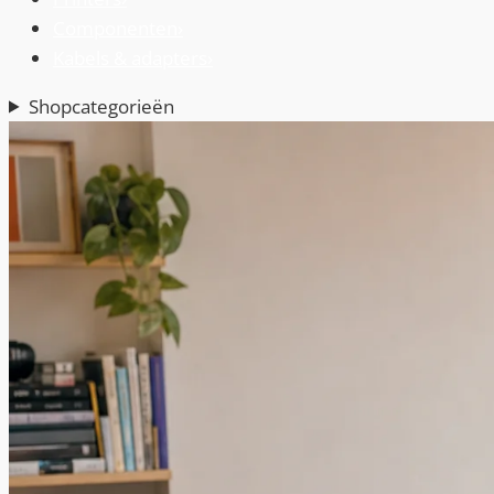
Componenten
›
Kabels & adapters
›
Shopcategorieën