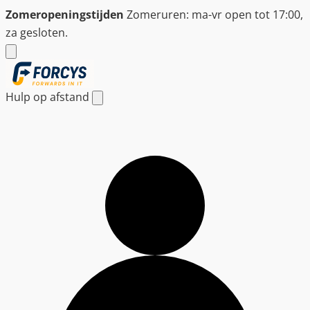
Ga
Zomeropeningstijden
Zomeruren: ma-vr open tot 17:00,
naar
za gesloten.
de
inhoud
Hulp op afstand