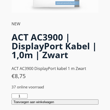
NEW
ACT AC3900 |
DisplayPort Kabel |
1,0m | Zwart
ACT AC3900 DisplayPort kabel 1 m Zwart
€
8,75
37 online voorraad
A
C
Toevoegen aan winkelwagen
T