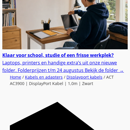
Klaar voor school, studie of een frisse werkplek?
Laptops, printers en handige extra’s uit onze nieuwe
folder.
Folderprijzen t/m 24 augustus
Bekijk de folder
→
Home
/
Kabels en adapters
/
Displayport kabels
/ ACT
AC3900 | DisplayPort Kabel | 1,0m | Zwart