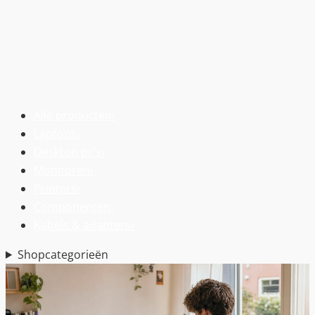
Alle producten
›
Laptops
›
Desktop pc’s
›
Monitoren
›
Printers
›
Componenten
›
Kabels & adapters
›
Shopcategorieën