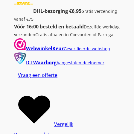
A
DHL-bezorging €6,95
Gratis verzending
C
vanaf €75
3
Vóór 16:00 besteld en betaald
Dezelfde werkdag
9
verzonden
Gratis afhalen in Coevorden of Parrega
0
0
WebwinkelKeur
Geverifieerde webshop
|
D
ICTWaarborg
Aangesloten deelnemer
i
Vraag een offerte
s
p
l
a
y
P
o
Vergelijk
r