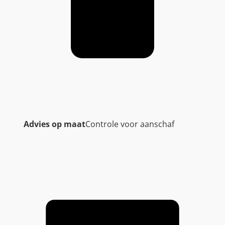
a
a
n
t
a
l
Advies op maat
Controle voor aanschaf