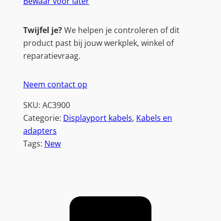
Bewaar voor later
t
K
Twijfel je?
We helpen je controleren of dit
a
product past bij jouw werkplek, winkel of
b
reparatievraag.
e
l
Neem contact op
|
1
SKU:
AC3900
,
Categorie:
Displayport kabels
, 
Kabels en
0
adapters
m
Tags:
New
|
Z
w
a
r
t