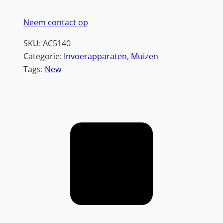
i
Neem contact op
n
k
SKU:
AC5140
s
Categorie:
Invoerapparaten
, 
Muizen
-
Tags:
New
e
n
R
e
c
h
t
s
h
a
n
d