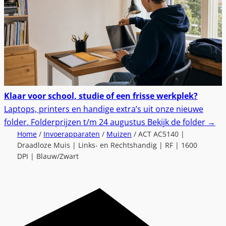
Klaar voor school, studie of een frisse werkplek?
Laptops, printers en handige extra’s uit onze nieuwe
folder.
Folderprijzen t/m 24 augustus
Bekijk de folder
→
Home
/
Invoerapparaten
/
Muizen
/ ACT AC5140 |
Draadloze Muis | Links- en Rechtshandig | RF | 1600
DPI | Blauw/Zwart