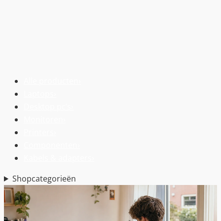
Alle producten
›
Laptops
›
Desktop pc’s
›
Monitoren
›
Printers
›
Componenten
›
Kabels & adapters
›
Shopcategorieën