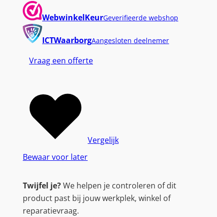
4
0
WebwinkelKeur
Geverifieerde webshop
|
D
ICTWaarborg
Aangesloten deelnemer
r
Vraag een offerte
a
a
d
l
o
z
e
Vergelijk
M
Bewaar voor later
u
i
Twijfel je?
We helpen je controleren of dit
s
product past bij jouw werkplek, winkel of
|
reparatievraag.
L