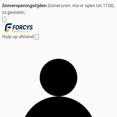
Ga
Zomeropeningstijden
Zomeruren: ma-vr open tot 17:00,
naar
za gesloten.
de
inhoud
Hulp op afstand