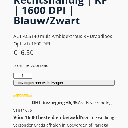
| 1600 DPI |
Blauw/Zwart
ACT AC5140 muis Ambidextrous RF Draadloos
Optisch 1600 DPI
€
16,50
5 online voorraad
A
C
Toevoegen aan winkelwagen
T
A
DHL-bezorging €6,95
Gratis verzending
C
vanaf €75
5
Vóór 16:00 besteld en betaald
Dezelfde werkdag
1
verzonden
Gratis afhalen in Coevorden of Parrega