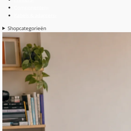
Componenten
›
Kabels & adapters
›
Shopcategorieën