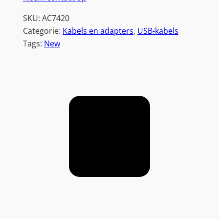
S
SKU:
AC7420
B
Categorie:
Kabels en adapters
, 
USB-kabels
-
Tags:
New
C
n
a
a
r
U
S
B
-
C
|
0
,
5