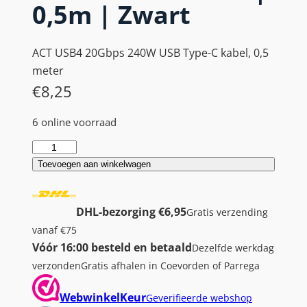
0,5m | Zwart
ACT USB4 20Gbps 240W USB Type-C kabel, 0,5
meter
€
8,25
6 online voorraad
A
C
Toevoegen aan winkelwagen
T
|
DHL-bezorging €6,95
Gratis verzending
U
vanaf €75
S
Vóór 16:00 besteld en betaald
Dezelfde werkdag
B
verzonden
Gratis afhalen in Coevorden of Parrega
4
K
WebwinkelKeur
Geverifieerde webshop