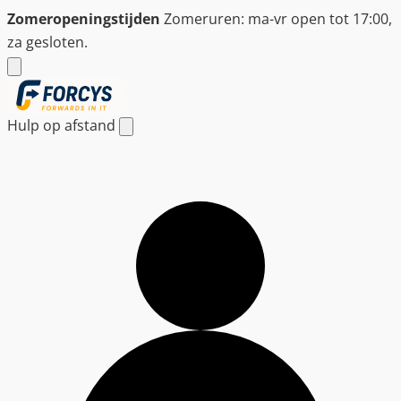
Ga
Zomeropeningstijden
Zomeruren: ma-vr open tot 17:00,
naar
za gesloten.
de
inhoud
Hulp op afstand