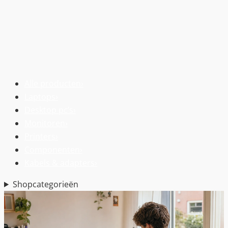
Alle producten
›
Laptops
›
Desktop pc’s
›
Monitoren
›
Printers
›
Componenten
›
Kabels & adapters
›
Shopcategorieën