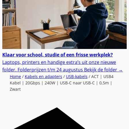
Klaar voor school, studie of een frisse werkplek?
Laptops, printers en handige extra’s uit onze nieuwe
folder.
Folderprijzen t/m 24 augustus
Bekijk de folder
→
Home
/
Kabels en adapters
/
USB-kabels
/ ACT | USB4
Kabel | 20Gbps | 240W | USB-C naar USB-C | 0,5m |
Zwart