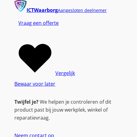
a
b
ICTWaarborg
Aangesloten deelnemer
e
Vraag een offerte
l
|
2
0
G
b
p
Vergelijk
s
Bewaar voor later
|
2
Twijfel je?
We helpen je controleren of dit
4
product past bij jouw werkplek, winkel of
0
reparatievraag.
W
|
Neem contact op
U