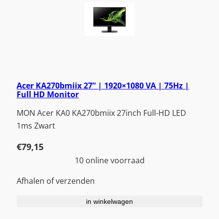
Acer KA270bmiix 27” | 1920×1080 VA | 75Hz |
Full HD Monitor
MON Acer KA0 KA270bmiix 27inch Full-HD LED
1ms Zwart
€
79,15
10 online voorraad
Afhalen of verzenden
in winkelwagen