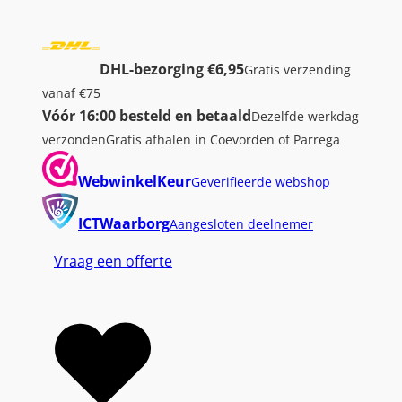
DHL-bezorging €6,95
Gratis verzending
vanaf €75
Vóór 16:00 besteld en betaald
Dezelfde werkdag
verzonden
Gratis afhalen in Coevorden of Parrega
WebwinkelKeur
Geverifieerde webshop
ICTWaarborg
Aangesloten deelnemer
Vraag een offerte