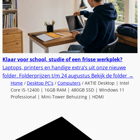
Klaar voor school, studie of een frisse werkplek?
Laptops, printers en handige extra’s uit onze nieuwe
folder.
Folderprijzen t/m 24 augustus
Bekijk de folder
→
Home
/
Desktop PC's
/
Computers
/ AKTIE Desktop | Intel
Core i5-12400 | 16GB RAM | 480GB SSD | Windows 11
Professional | Mini-Tower Behuizing | HDMI