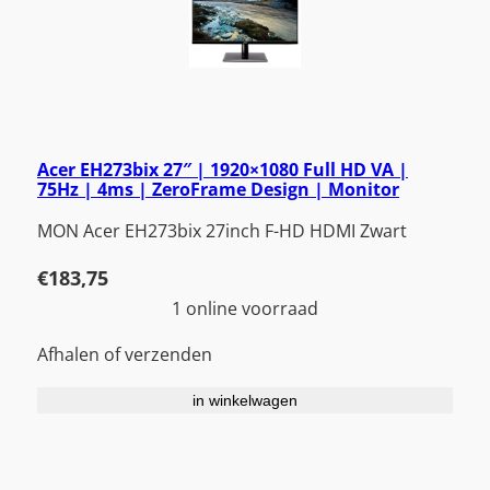
Acer EH273bix 27″ | 1920×1080 Full HD VA |
75Hz | 4ms | ZeroFrame Design | Monitor
MON Acer EH273bix 27inch F-HD HDMI Zwart
€
183,75
1 online voorraad
Afhalen of verzenden
in winkelwagen