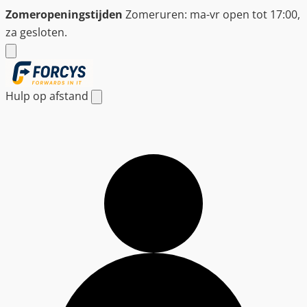
Ga
Zomeropeningstijden
Zomeruren: ma-vr open tot 17:00,
naar
za gesloten.
de
inhoud
Hulp op afstand