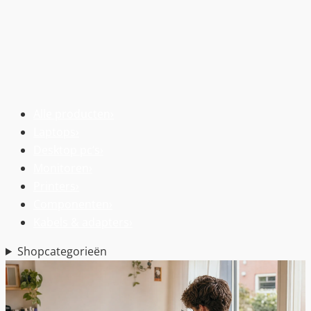
Alle producten
›
Laptops
›
Desktop pc’s
›
Monitoren
›
Printers
›
Componenten
›
Kabels & adapters
›
Shopcategorieën