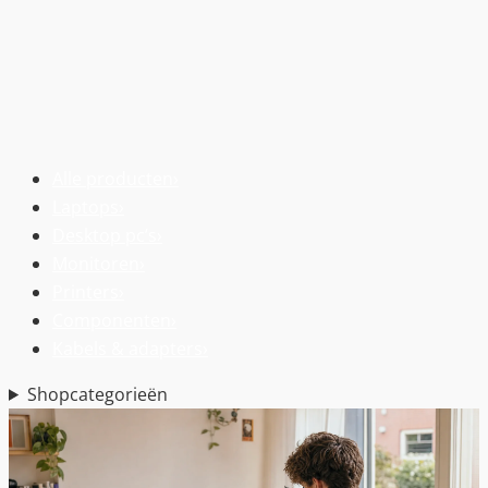
Alle producten
›
Laptops
›
Desktop pc’s
›
Monitoren
›
Printers
›
Componenten
›
Kabels & adapters
›
Shopcategorieën