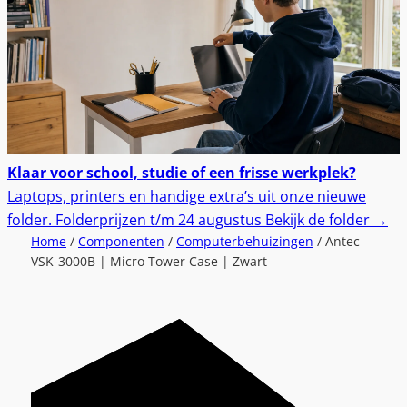
Klaar voor school, studie of een frisse werkplek?
Laptops, printers en handige extra’s uit onze nieuwe
folder.
Folderprijzen t/m 24 augustus
Bekijk de folder
→
Home
/
Componenten
/
Computerbehuizingen
/ Antec
VSK-3000B | Micro Tower Case | Zwart