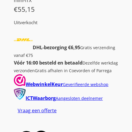
mini-ITX
€
55,15
Uitverkocht
DHL-bezorging €6,95
Gratis verzending
vanaf €75
Vóór 16:00 besteld en betaald
Dezelfde werkdag
verzonden
Gratis afhalen in Coevorden of Parrega
WebwinkelKeur
Geverifieerde webshop
ICTWaarborg
Aangesloten deelnemer
Vraag een offerte