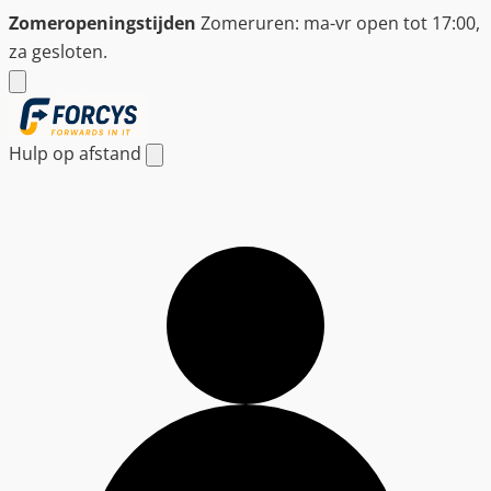
Ga
Zomeropeningstijden
Zomeruren: ma-vr open tot 17:00,
naar
za gesloten.
de
inhoud
Hulp op afstand