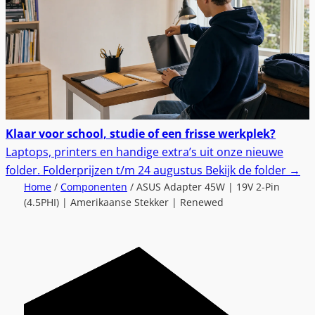
Klaar voor school, studie of een frisse werkplek?
Laptops, printers en handige extra’s uit onze nieuwe
folder.
Folderprijzen t/m 24 augustus
Bekijk de folder
→
Home
/
Componenten
/ ASUS Adapter 45W | 19V 2-Pin
(4.5PHI) | Amerikaanse Stekker | Renewed