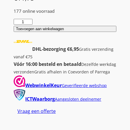
177 online voorraad
A
S
Toevoegen aan winkelwagen
U
S
DHL-bezorging €6,95
Gratis verzending
A
vanaf €75
d
Vóór 16:00 besteld en betaald
Dezelfde werkdag
a
verzonden
Gratis afhalen in Coevorden of Parrega
p
t
WebwinkelKeur
Geverifieerde webshop
e
r
ICTWaarborg
Aangesloten deelnemer
4
Vraag een offerte
5
W
|