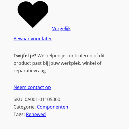
1
9
V
2
Vergelijk
-
Bewaar voor later
P
i
Twijfel je?
We helpen je controleren of dit
n
product past bij jouw werkplek, winkel of
(
reparatievraag.
4
.
Neem contact op
5
P
SKU:
0A001-01105300
H
Categorie:
Componenten
I
Tags:
Renewed
)
|