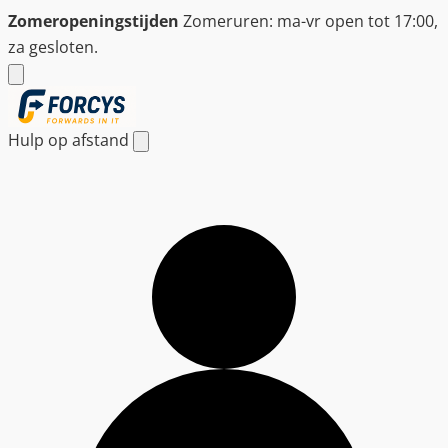
Ga
Zomeropeningstijden
Zomeruren: ma-vr open tot 17:00,
naar
za gesloten.
de
inhoud
Hulp op afstand