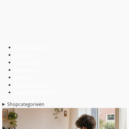
Alle producten
›
Laptops
›
Desktop pc’s
›
Monitoren
›
Printers
›
Componenten
›
Kabels & adapters
›
Shopcategorieën