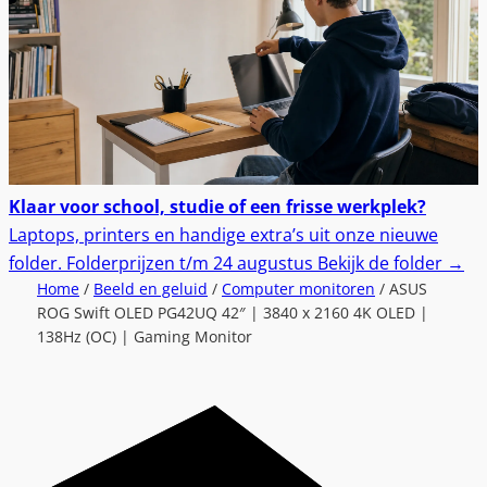
Klaar voor school, studie of een frisse werkplek?
Laptops, printers en handige extra’s uit onze nieuwe
folder.
Folderprijzen t/m 24 augustus
Bekijk de folder
→
Home
/
Beeld en geluid
/
Computer monitoren
/ ASUS
ROG Swift OLED PG42UQ 42″ | 3840 x 2160 4K OLED |
138Hz (OC) | Gaming Monitor