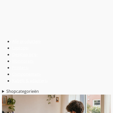
Alle producten
›
Laptops
›
Desktop pc’s
›
Monitoren
›
Printers
›
Componenten
›
Kabels & adapters
›
Shopcategorieën