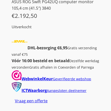
ASUS ROG Swift PG42UQ computer monitor
105,4 cm (41.5″) 3840
€
2.192,50
Uitverkocht
DHL-bezorging €6,95
Gratis verzending
vanaf €75
Vóór 16:00 besteld en betaald
Dezelfde werkdag
verzonden
Gratis afhalen in Coevorden of Parrega
WebwinkelKeur
Geverifieerde webshop
ICTWaarborg
Aangesloten deelnemer
Vraag een offerte