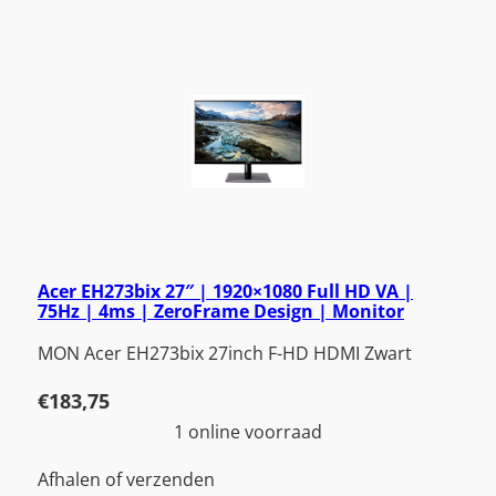
Acer EH273bix 27″ | 1920×1080 Full HD VA |
75Hz | 4ms | ZeroFrame Design | Monitor
MON Acer EH273bix 27inch F-HD HDMI Zwart
€
183,75
1 online voorraad
Afhalen of verzenden