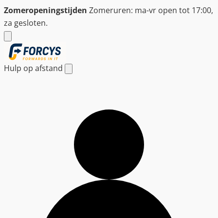
Ga
Zomeropeningstijden
Zomeruren: ma-vr open tot 17:00,
naar
za gesloten.
de
inhoud
Hulp op afstand