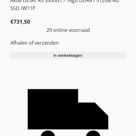
Aktie DESK/ R5 5500GT / 16gb DDR4 / 512GB M2
SSD /W11P
€
731,50
29 online voorraad
Afhalen of verzenden
in winkelwagen