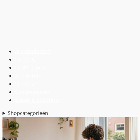
Alle producten
›
Laptops
›
Desktop pc’s
›
Monitoren
›
Printers
›
Componenten
›
Kabels & adapters
›
Shopcategorieën