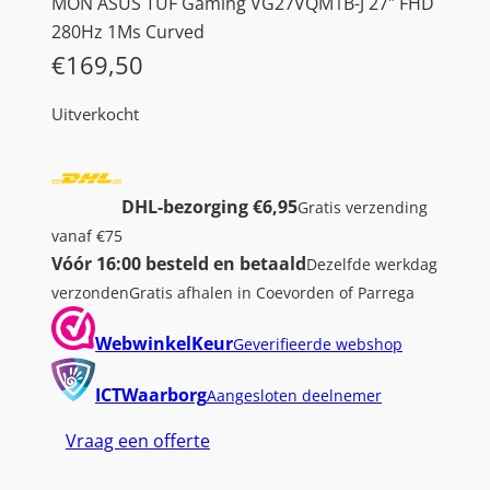
MON ASUS TUF Gaming VG27VQM1B-J 27″ FHD
280Hz 1Ms Curved
€
169,50
Uitverkocht
DHL-bezorging €6,95
Gratis verzending
vanaf €75
Vóór 16:00 besteld en betaald
Dezelfde werkdag
verzonden
Gratis afhalen in Coevorden of Parrega
WebwinkelKeur
Geverifieerde webshop
ICTWaarborg
Aangesloten deelnemer
Vraag een offerte