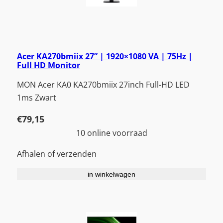
Acer KA270bmiix 27” | 1920×1080 VA | 75Hz |
Full HD Monitor
MON Acer KA0 KA270bmiix 27inch Full-HD LED
1ms Zwart
€
79,15
10 online voorraad
Afhalen of verzenden
in winkelwagen