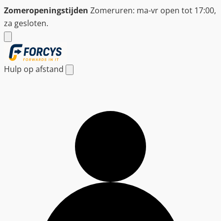
Ga
Zomeropeningstijden
Zomeruren: ma-vr open tot 17:00,
naar
za gesloten.
de
inhoud
Hulp op afstand