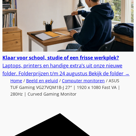
Klaar voor school, studie of een frisse werkplek?
Laptops, printers en handige extra’s uit onze nieuwe
folder.
Folderprijzen t/m 24 augustus
Bekijk de folder
→
Home
/
Beeld en geluid
/
Computer monitoren
/ ASUS
TUF Gaming VG27VQM1B-J 27″ | 1920 x 1080 Fast VA |
280Hz | Curved Gaming Monitor