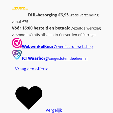
DHL-bezorging €6,95
Gratis verzending
vanaf €75
Vóór 16:00 besteld en betaald
Dezelfde werkdag
verzonden
Gratis afhalen in Coevorden of Parrega
WebwinkelKeur
Geverifieerde webshop
ICTWaarborg
Aangesloten deelnemer
Vraag een offerte
Vergelijk