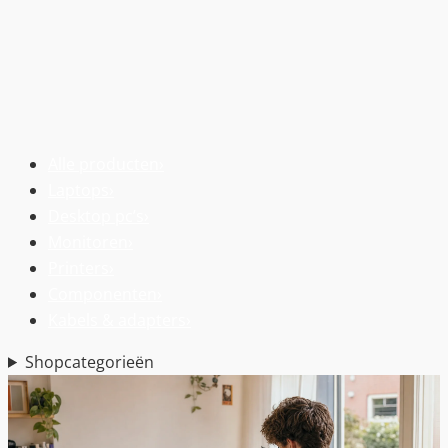
Alle producten
›
Laptops
›
Desktop pc’s
›
Monitoren
›
Printers
›
Componenten
›
Kabels & adapters
›
Shopcategorieën