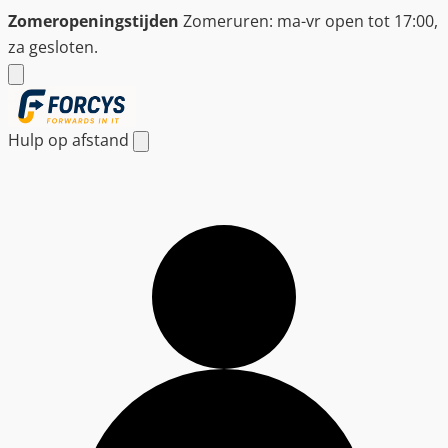
Ga
Zomeropeningstijden
Zomeruren: ma-vr open tot 17:00,
naar
za gesloten.
de
inhoud
Hulp op afstand