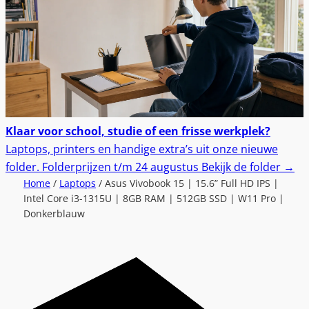
Klaar voor school, studie of een frisse werkplek?
Laptops, printers en handige extra’s uit onze nieuwe
folder.
Folderprijzen t/m 24 augustus
Bekijk de folder
→
Home
/
Laptops
/ Asus Vivobook 15 | 15.6” Full HD IPS |
Intel Core i3-1315U | 8GB RAM | 512GB SSD | W11 Pro |
Donkerblauw