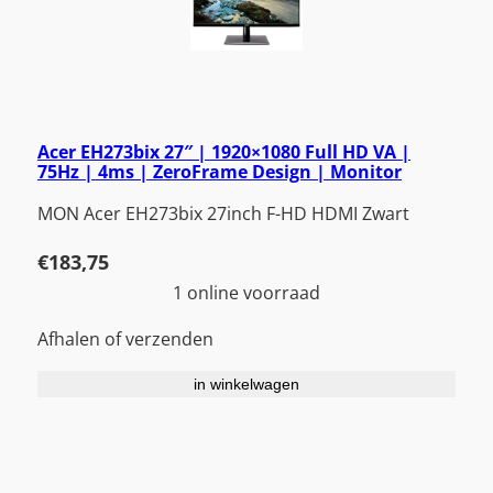
Acer EH273bix 27″ | 1920×1080 Full HD VA |
75Hz | 4ms | ZeroFrame Design | Monitor
MON Acer EH273bix 27inch F-HD HDMI Zwart
€
183,75
1 online voorraad
Afhalen of verzenden
in winkelwagen