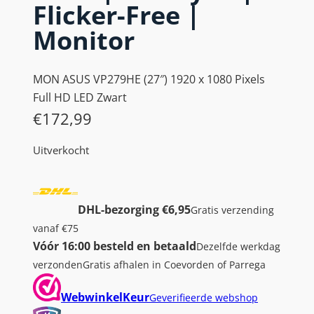
Flicker-Free |
Monitor
MON ASUS VP279HE (27″) 1920 x 1080 Pixels
Full HD LED Zwart
€
172,99
Uitverkocht
DHL-bezorging €6,95
Gratis verzending
vanaf €75
Vóór 16:00 besteld en betaald
Dezelfde werkdag
verzonden
Gratis afhalen in Coevorden of Parrega
WebwinkelKeur
Geverifieerde webshop