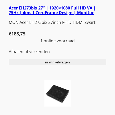
Acer EH273bix 27″ | 1920×1080 Full HD VA |
75Hz | 4ms | ZeroFrame Design | Monitor
MON Acer EH273bix 27inch F-HD HDMI Zwart
€
183,75
1 online voorraad
Afhalen of verzenden
in winkelwagen