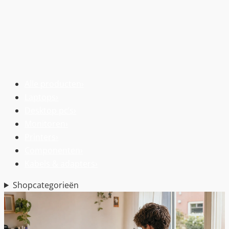
Alle producten
›
Laptops
›
Desktop pc’s
›
Monitoren
›
Printers
›
Componenten
›
Kabels & adapters
›
Shopcategorieën