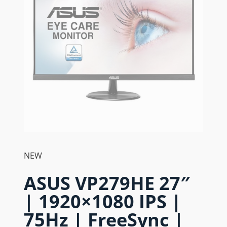
NEW
ASUS VP279HE 27″
| 1920×1080 IPS |
75Hz | FreeSync |