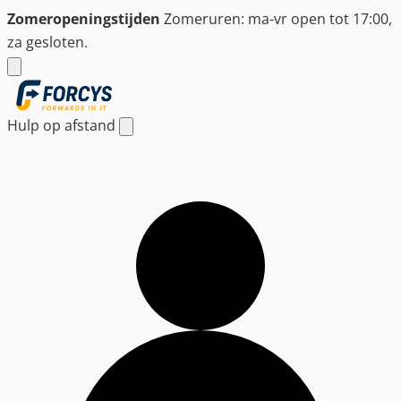
Ga
Zomeropeningstijden
Zomeruren: ma-vr open tot 17:00,
naar
za gesloten.
de
inhoud
Hulp op afstand