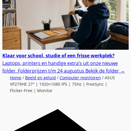
Klaar voor school, studie of een frisse werkplek?
Laptops, printers en handige extra’s uit onze nieuwe
folder.
Folderprijzen t/m 24 augustus
Bekijk de folder
→
Home
/
Beeld en geluid
/
Computer monitoren
/ ASUS
VP279HE 27″ | 1920×1080 IPS | 75Hz | FreeSync |
Flicker-Free | Monitor