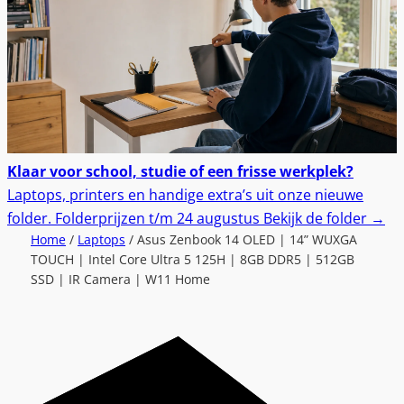
Klaar voor school, studie of een frisse werkplek?
Laptops, printers en handige extra’s uit onze nieuwe
folder.
Folderprijzen t/m 24 augustus
Bekijk de folder
→
Home
/
Laptops
/ Asus Zenbook 14 OLED | 14” WUXGA
TOUCH | Intel Core Ultra 5 125H | 8GB DDR5 | 512GB
SSD | IR Camera | W11 Home