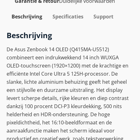
Garantie & retour
Duidelijke voorwaarden
Beschrijving
Specificaties
Support
Beschrijving
De Asus Zenbook 14 OLED (Q415MA-U5512)
combineert een indrukwekkend 14 inch WUXGA
OLED-touchscreen (1920×1200) met de krachtige en
efficiënte Intel Core Ultra 5 125H-processor. De
slanke, lichte aluminium behuizing geeft het geheel
een stijlvolle en duurzame uitstraling. Het display
levert scherpe details, rijke kleuren en diep contrast
dankzij 100 procent DCI-P3 kleurdekking, 500 nits
helderheid en HDR-ondersteuning. De hoge
pixeldichtheid, het 16:10-beeldformaat en de
aanraakfunctie maken het scherm ideaal voor
productief en creatief werk, zoals tekstverwerking,