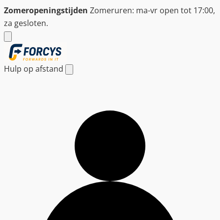
Ga
Zomeropeningstijden
Zomeruren: ma-vr open tot 17:00,
naar
za gesloten.
de
inhoud
Hulp op afstand