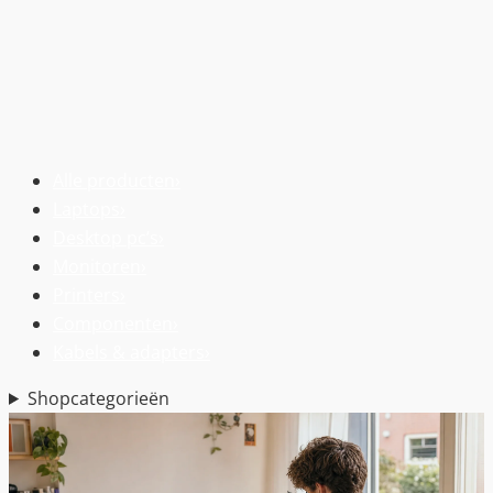
Alle producten
›
Laptops
›
Desktop pc’s
›
Monitoren
›
Printers
›
Componenten
›
Kabels & adapters
›
Shopcategorieën