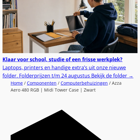
Klaar voor school, studie of een frisse werkplek?
Laptops, printers en handige extra’s uit onze nieuwe
folder.
Folderprijzen t/m 24 augustus
Bekijk de folder
→
Home
/
Componenten
/
Computerbehuizingen
/ Azza
Aero 480 RGB | Midi Tower Case | Zwart