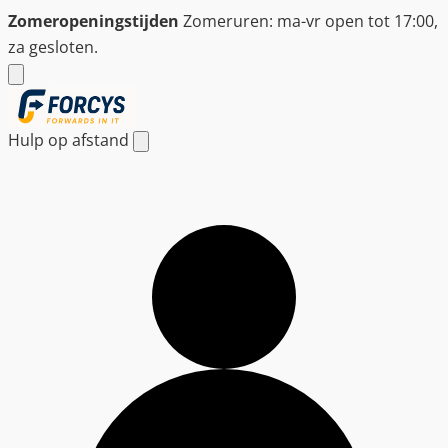
Ga
Zomeropeningstijden
Zomeruren: ma-vr open tot 17:00,
naar
za gesloten.
de
inhoud
Hulp op afstand