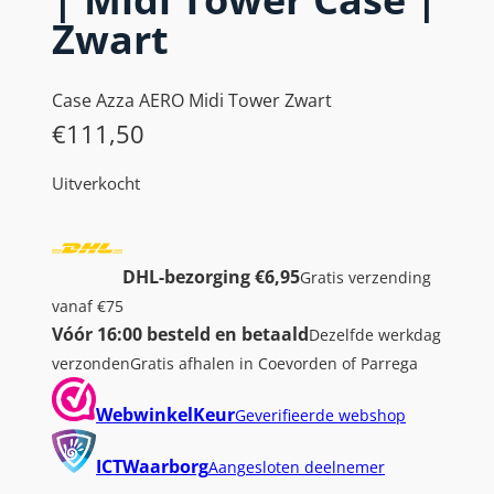
Zwart
Case Azza AERO Midi Tower Zwart
€
111,50
Uitverkocht
DHL-bezorging €6,95
Gratis verzending
vanaf €75
Vóór 16:00 besteld en betaald
Dezelfde werkdag
verzonden
Gratis afhalen in Coevorden of Parrega
WebwinkelKeur
Geverifieerde webshop
ICTWaarborg
Aangesloten deelnemer