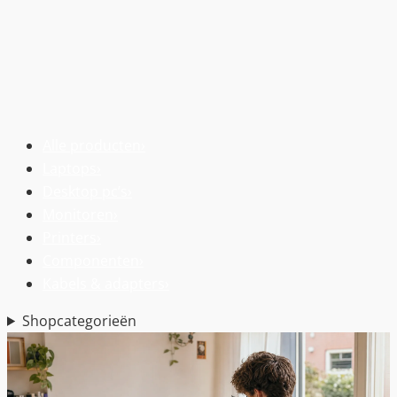
Alle producten
›
Laptops
›
Desktop pc’s
›
Monitoren
›
Printers
›
Componenten
›
Kabels & adapters
›
Shopcategorieën