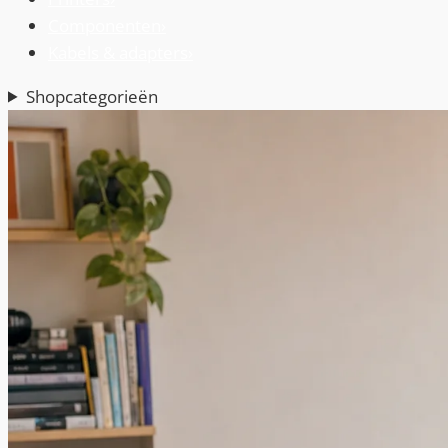
Componenten
›
Kabels & adapters
›
Shopcategorieën