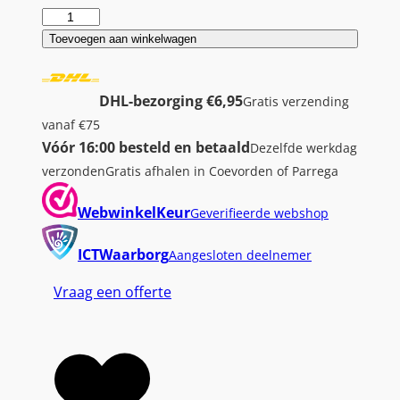
B
a
Toevoegen aan winkelwagen
r
a
DHL-bezorging €6,95
Gratis verzending
c
vanaf €75
u
Vóór 16:00 besteld en betaald
Dezelfde werkdag
d
verzonden
Gratis afhalen in Coevorden of Parrega
a
R
WebwinkelKeur
Geverifieerde webshop
A
P
ICTWaarborg
Aangesloten deelnemer
T
Vraag een offerte
O
R
R
G
B