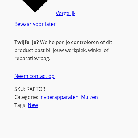
|
B
Vergelijk
e
Bewaar voor later
d
r
Twijfel je?
We helpen je controleren of dit
a
product past bij jouw werkplek, winkel of
d
reparatievraag.
e
G
Neem contact op
a
m
SKU:
RAPTOR
i
Categorie:
Invoerapparaten
, 
Muizen
n
Tags:
New
g
M
u
i