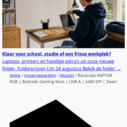
Klaar voor school, studie of een frisse werkplek?
Laptops, printers en handige extra’s uit onze nieuwe
folder.
Folderprijzen t/m 24 augustus
Bekijk de folder
→
Home
/
Invoerapparaten
/
Muizen
/ Baracuda RAPTOR
RGB | Bedrade Gaming Muis | USB-A | 6400 DPI | Zwart