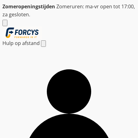
Ga
Zomeropeningstijden
Zomeruren: ma-vr open tot 17:00,
naar
za gesloten.
de
inhoud
Hulp op afstand