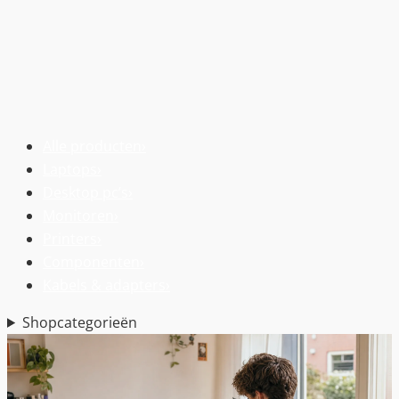
Alle producten
›
Laptops
›
Desktop pc’s
›
Monitoren
›
Printers
›
Componenten
›
Kabels & adapters
›
Shopcategorieën