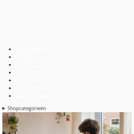
Alle producten
›
Laptops
›
Desktop pc’s
›
Monitoren
›
Printers
›
Componenten
›
Kabels & adapters
›
Shopcategorieën