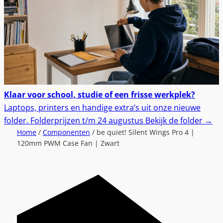
Klaar voor school, studie of een frisse werkplek?
Laptops, printers en handige extra’s uit onze nieuwe
folder.
Folderprijzen t/m 24 augustus
Bekijk de folder
→
Home
/
Componenten
/ be quiet! Silent Wings Pro 4 |
120mm PWM Case Fan | Zwart