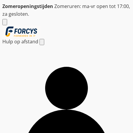
Ga
Zomeropeningstijden
Zomeruren: ma-vr open tot 17:00,
naar
za gesloten.
de
inhoud
Hulp op afstand