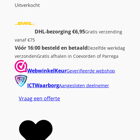
Uitverkocht
DHL-bezorging €6,95
Gratis verzending
vanaf €75
Vóór 16:00 besteld en betaald
Dezelfde werkdag
verzonden
Gratis afhalen in Coevorden of Parrega
WebwinkelKeur
Geverifieerde webshop
ICTWaarborg
Aangesloten deelnemer
Vraag een offerte