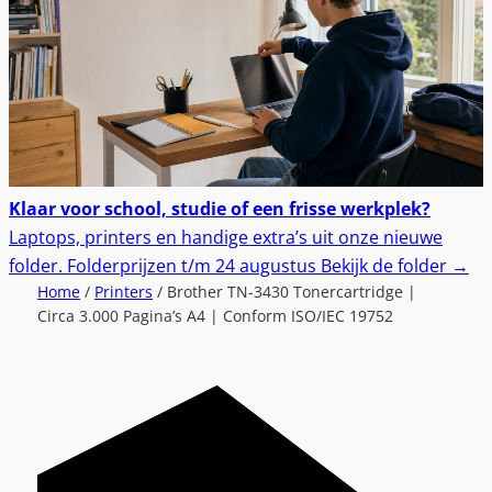
Klaar voor school, studie of een frisse werkplek?
Laptops, printers en handige extra’s uit onze nieuwe
folder.
Folderprijzen t/m 24 augustus
Bekijk de folder
→
Home
/
Printers
/ Brother TN-3430 Tonercartridge |
Circa 3.000 Pagina’s A4 | Conform ISO/IEC 19752