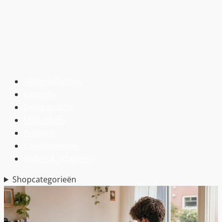
Alle producten
›
Laptops
›
Desktop pc’s
›
Monitoren
›
Printers
›
Componenten
›
Kabels & adapters
›
Shopcategorieën