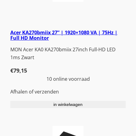
Acer KA270bmiix 27” | 1920×1080 VA | 75Hz |
Full HD Monitor
MON Acer KA0 KA270bmiix 27inch Full-HD LED
1ms Zwart
€
79,15
10 online voorraad
Afhalen of verzenden
in winkelwagen