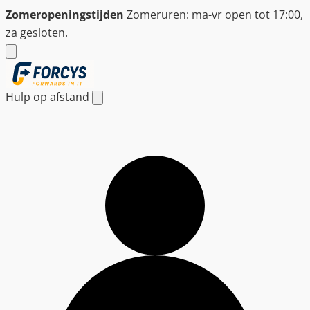
Ga
Zomeropeningstijden
Zomeruren: ma-vr open tot 17:00,
naar
za gesloten.
de
inhoud
Hulp op afstand