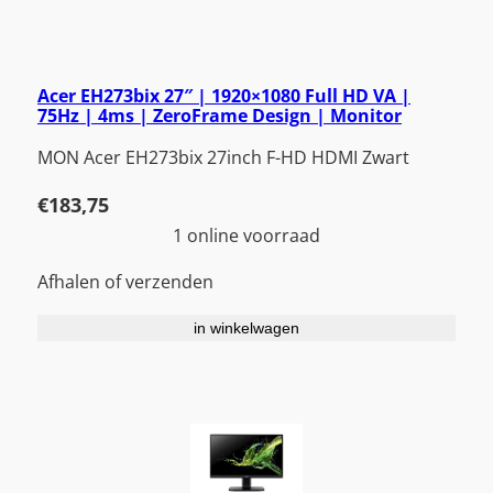
Acer EH273bix 27″ | 1920×1080 Full HD VA |
75Hz | 4ms | ZeroFrame Design | Monitor
MON Acer EH273bix 27inch F-HD HDMI Zwart
€
183,75
1 online voorraad
Afhalen of verzenden
in winkelwagen