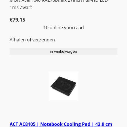
MON Acer KA0 KA270bmiix 27inch Full-HD LED
1ms Zwart
€
79,15
10 online voorraad
Afhalen of verzenden
in winkelwagen
ACT AC8105 | Notebook Cooling Pad | 43,9 cm