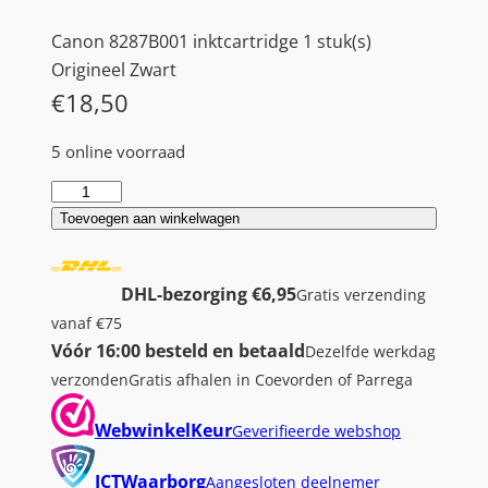
Canon 8287B001 inktcartridge 1 stuk(s)
Origineel Zwart
€
18,50
5 online voorraad
C
a
Toevoegen aan winkelwagen
n
o
DHL-bezorging €6,95
Gratis verzending
n
vanaf €75
P
Vóór 16:00 besteld en betaald
Dezelfde werkdag
G
verzonden
Gratis afhalen in Coevorden of Parrega
-
5
WebwinkelKeur
Geverifieerde webshop
4
5
ICTWaarborg
Aangesloten deelnemer