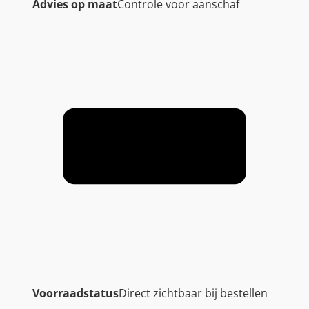
k
Advies op maat
Controle voor aanschaf
a
a
n
t
a
l
Voorraadstatus
Direct zichtbaar bij bestellen