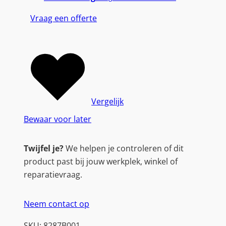
|
Vraag een offerte
O
r
i
g
i
n
e
Vergelijk
l
Bewaar voor later
e
Z
Twijfel je?
We helpen je controleren of dit
w
product past bij jouw werkplek, winkel of
a
reparatievraag.
r
t
Neem contact op
e
I
SKU:
8287B001