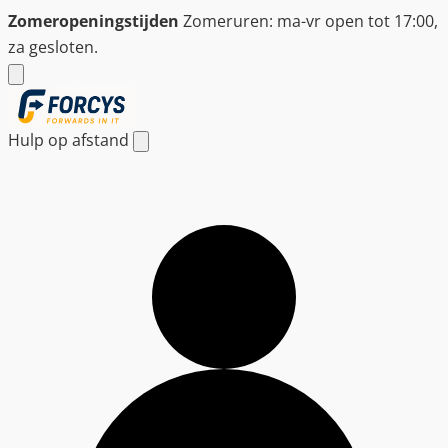
Ga
Zomeropeningstijden
Zomeruren: ma-vr open tot 17:00,
naar
za gesloten.
de
inhoud
Hulp op afstand