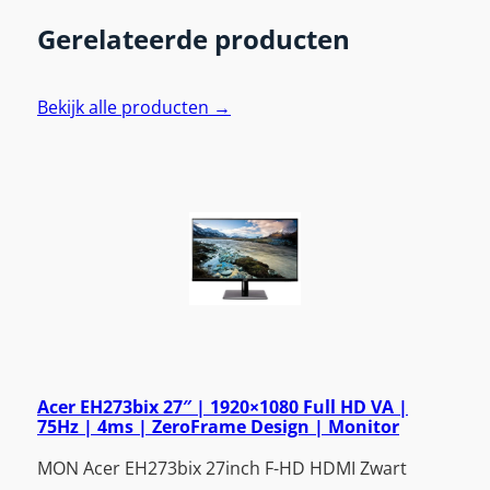
Gerelateerde producten
Bekijk alle producten →
Acer EH273bix 27″ | 1920×1080 Full HD VA |
75Hz | 4ms | ZeroFrame Design | Monitor
MON Acer EH273bix 27inch F-HD HDMI Zwart