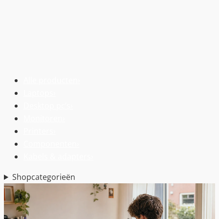
Alle producten
›
Laptops
›
Desktop pc’s
›
Monitoren
›
Printers
›
Componenten
›
Kabels & adapters
›
Shopcategorieën