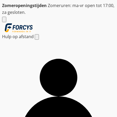
Ga
Zomeropeningstijden
Zomeruren: ma-vr open tot 17:00,
naar
za gesloten.
de
inhoud
Hulp op afstand