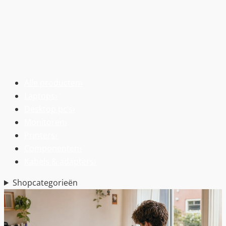
Alle producten
›
Laptops
›
Desktop pc’s
›
Monitoren
›
Printers
›
Componenten
›
Kabels & adapters
›
Shopcategorieën