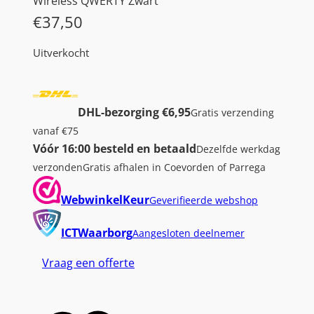
Wireless QWERTY Zwart
€
37,50
Uitverkocht
DHL-bezorging €6,95
Gratis verzending
vanaf €75
Vóór 16:00 besteld en betaald
Dezelfde werkdag
verzonden
Gratis afhalen in Coevorden of Parrega
WebwinkelKeur
Geverifieerde webshop
ICTWaarborg
Aangesloten deelnemer
Vraag een offerte