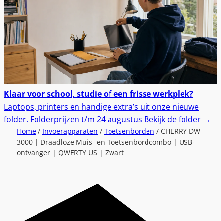
Klaar voor school, studie of een frisse werkplek?
Laptops, printers en handige extra’s uit onze nieuwe
folder.
Folderprijzen t/m 24 augustus
Bekijk de folder
→
Home
/
Invoerapparaten
/
Toetsenborden
/ CHERRY DW
3000 | Draadloze Muis- en Toetsenbordcombo | USB-
ontvanger | QWERTY US | Zwart