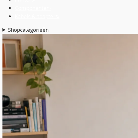
Componenten
›
Kabels & adapters
›
Shopcategorieën