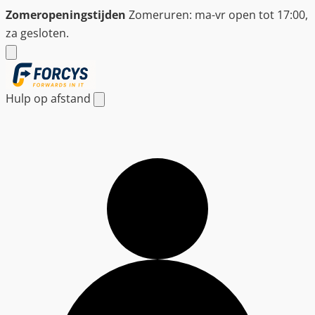
Ga
Zomeropeningstijden
Zomeruren: ma-vr open tot 17:00,
naar
za gesloten.
de
inhoud
Hulp op afstand