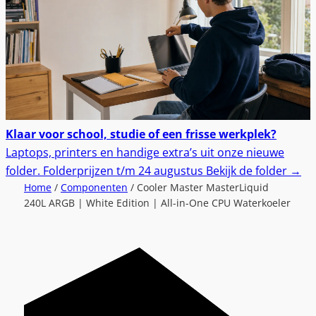
Klaar voor school, studie of een frisse werkplek?
Laptops, printers en handige extra’s uit onze nieuwe
folder.
Folderprijzen t/m 24 augustus
Bekijk de folder
→
Home
/
Componenten
/ Cooler Master MasterLiquid
240L ARGB | White Edition | All-in-One CPU Waterkoeler