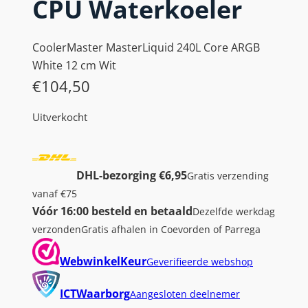
CPU Waterkoeler
CoolerMaster MasterLiquid 240L Core ARGB
White 12 cm Wit
€
104,50
Uitverkocht
DHL-bezorging €6,95
Gratis verzending
vanaf €75
Vóór 16:00 besteld en betaald
Dezelfde werkdag
verzonden
Gratis afhalen in Coevorden of Parrega
WebwinkelKeur
Geverifieerde webshop
ICTWaarborg
Aangesloten deelnemer