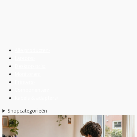
Alle producten
›
Laptops
›
Desktop pc’s
›
Monitoren
›
Printers
›
Componenten
›
Kabels & adapters
›
Shopcategorieën