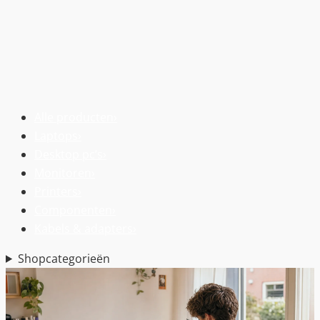
Alle producten
›
Laptops
›
Desktop pc’s
›
Monitoren
›
Printers
›
Componenten
›
Kabels & adapters
›
Shopcategorieën