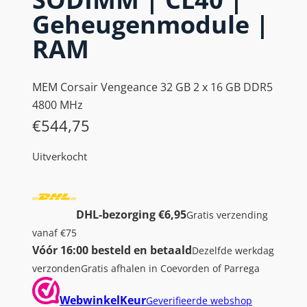
Geheugenmodule |
RAM
MEM Corsair Vengeance 32 GB 2 x 16 GB DDR5
4800 MHz
€
544,75
Uitverkocht
DHL-bezorging €6,95
Gratis verzending
vanaf €75
Vóór 16:00 besteld en betaald
Dezelfde werkdag
verzonden
Gratis afhalen in Coevorden of Parrega
WebwinkelKeur
Geverifieerde webshop