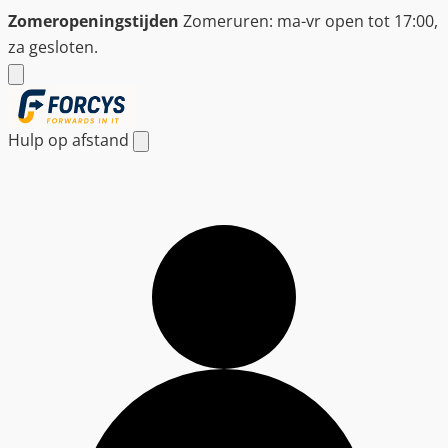
Ga
Zomeropeningstijden
Zomeruren: ma-vr open tot 17:00,
naar
za gesloten.
de
inhoud
Hulp op afstand