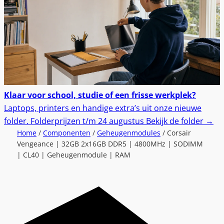
Klaar voor school, studie of een frisse werkplek?
Laptops, printers en handige extra’s uit onze nieuwe
folder.
Folderprijzen t/m 24 augustus
Bekijk de folder
→
Home
/
Componenten
/
Geheugenmodules
/ Corsair
Vengeance | 32GB 2x16GB DDR5 | 4800MHz | SODIMM
| CL40 | Geheugenmodule | RAM