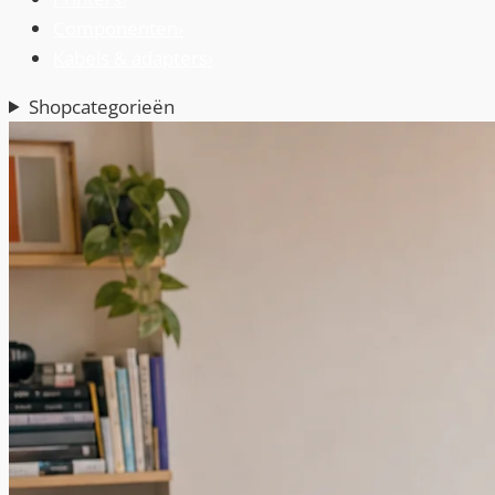
Componenten
›
Kabels & adapters
›
Shopcategorieën