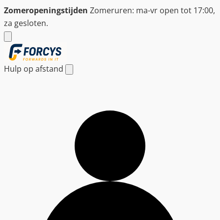
Ga
Zomeropeningstijden
Zomeruren: ma-vr open tot 17:00,
naar
za gesloten.
de
inhoud
Hulp op afstand