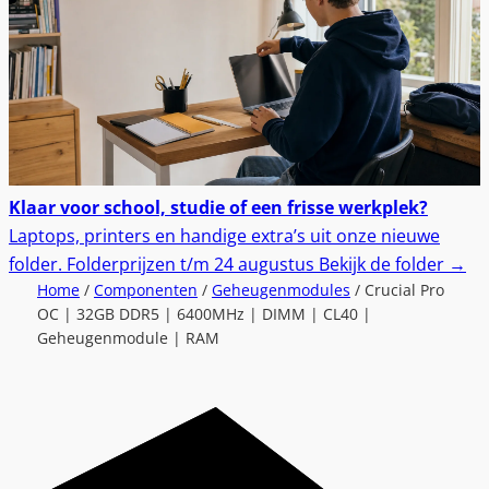
Klaar voor school, studie of een frisse werkplek?
Laptops, printers en handige extra’s uit onze nieuwe
folder.
Folderprijzen t/m 24 augustus
Bekijk de folder
→
Home
/
Componenten
/
Geheugenmodules
/ Crucial Pro
OC | 32GB DDR5 | 6400MHz | DIMM | CL40 |
Geheugenmodule | RAM