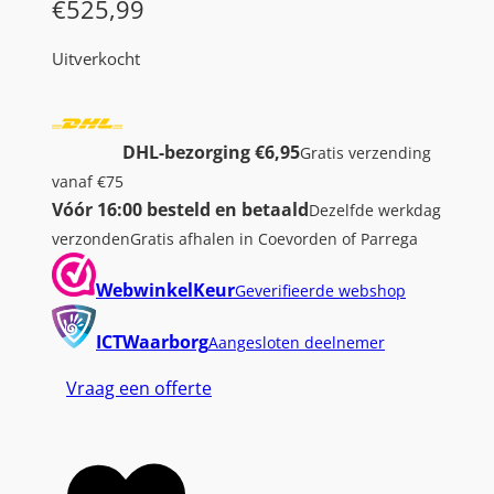
€
525,99
Uitverkocht
DHL-bezorging €6,95
Gratis verzending
vanaf €75
Vóór 16:00 besteld en betaald
Dezelfde werkdag
verzonden
Gratis afhalen in Coevorden of Parrega
WebwinkelKeur
Geverifieerde webshop
ICTWaarborg
Aangesloten deelnemer
Vraag een offerte