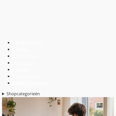
Alle producten
›
Laptops
›
Desktop pc’s
›
Monitoren
›
Printers
›
Componenten
›
Kabels & adapters
›
Shopcategorieën