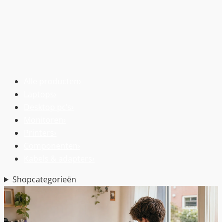
Alle producten
›
Laptops
›
Desktop pc’s
›
Monitoren
›
Printers
›
Componenten
›
Kabels & adapters
›
Shopcategorieën