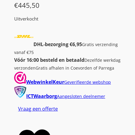
€
445,50
Uitverkocht
DHL-bezorging €6,95
Gratis verzending
vanaf €75
Vóór 16:00 besteld en betaald
Dezelfde werkdag
verzonden
Gratis afhalen in Coevorden of Parrega
WebwinkelKeur
Geverifieerde webshop
ICTWaarborg
Aangesloten deelnemer
Vraag een offerte