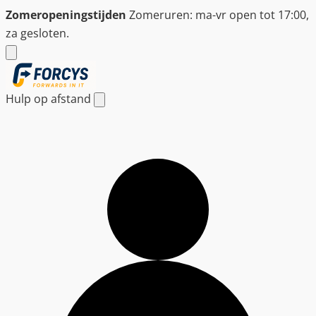
Ga
Zomeropeningstijden
Zomeruren: ma-vr open tot 17:00,
naar
za gesloten.
de
inhoud
Hulp op afstand