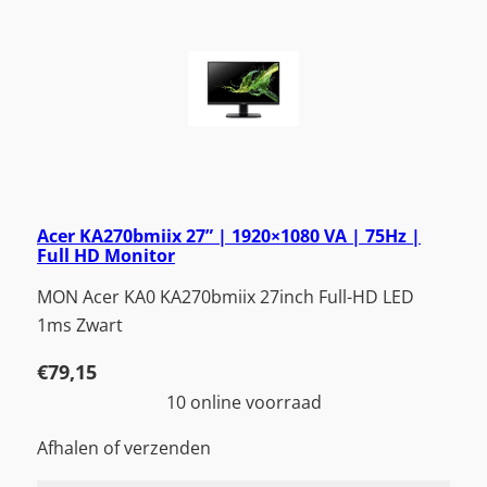
Acer KA270bmiix 27” | 1920×1080 VA | 75Hz |
Full HD Monitor
MON Acer KA0 KA270bmiix 27inch Full-HD LED
1ms Zwart
€
79,15
10 online voorraad
Afhalen of verzenden