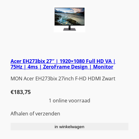
Acer EH273bix 27″ | 1920×1080 Full HD VA |
75Hz | 4ms | ZeroFrame Design | Monitor
MON Acer EH273bix 27inch F-HD HDMI Zwart
€
183,75
1 online voorraad
Afhalen of verzenden
in winkelwagen