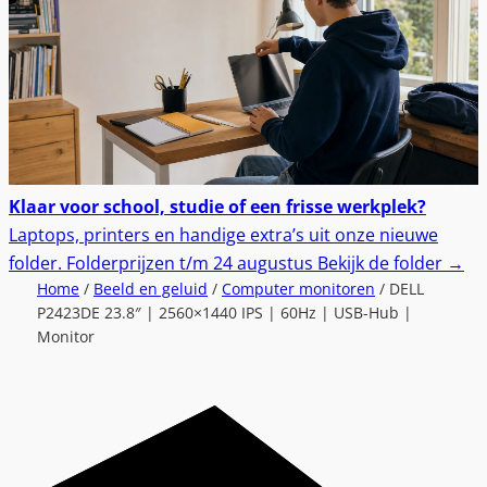
Klaar voor school, studie of een frisse werkplek?
Laptops, printers en handige extra’s uit onze nieuwe
folder.
Folderprijzen t/m 24 augustus
Bekijk de folder
→
Home
/
Beeld en geluid
/
Computer monitoren
/ DELL
P2423DE 23.8″ | 2560×1440 IPS | 60Hz | USB-Hub |
Monitor