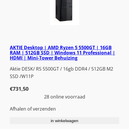
AKTIE Desktop | AMD Ryzen 5 5500GT | 16GB
RAM | 512GB SSD | Windows 11 Professional |
HDMI | Mini-Tower Behuizing
Aktie DESK/ R5 5500GT / 16gb DDR4 / 512GB M2
SSD /W11P
€
731,50
28 online voorraad
Afhalen of verzenden
in winkelwagen