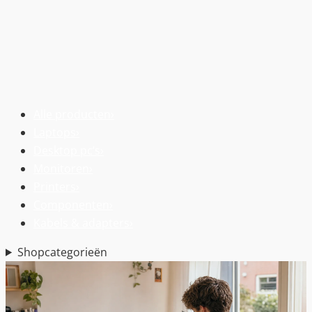
Alle producten
›
Laptops
›
Desktop pc’s
›
Monitoren
›
Printers
›
Componenten
›
Kabels & adapters
›
Shopcategorieën