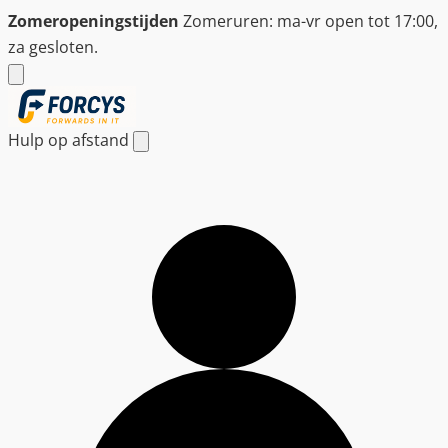
Ga
Zomeropeningstijden
Zomeruren: ma-vr open tot 17:00,
naar
za gesloten.
de
inhoud
Hulp op afstand