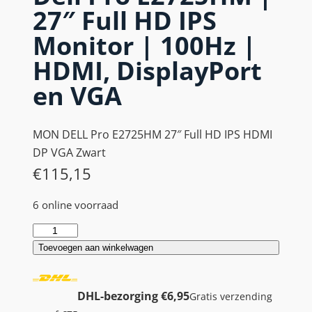
27″ Full HD IPS
Monitor | 100Hz |
HDMI, DisplayPort
en VGA
MON DELL Pro E2725HM 27″ Full HD IPS HDMI
DP VGA Zwart
€
115,15
6 online voorraad
D
e
Toevoegen aan winkelwagen
l
l
DHL-bezorging €6,95
Gratis verzending
P