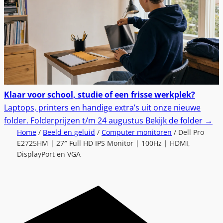
Klaar voor school, studie of een frisse werkplek?
Laptops, printers en handige extra’s uit onze nieuwe
folder.
Folderprijzen t/m 24 augustus
Bekijk de folder
→
Home
/
Beeld en geluid
/
Computer monitoren
/ Dell Pro
E2725HM | 27″ Full HD IPS Monitor | 100Hz | HDMI,
DisplayPort en VGA