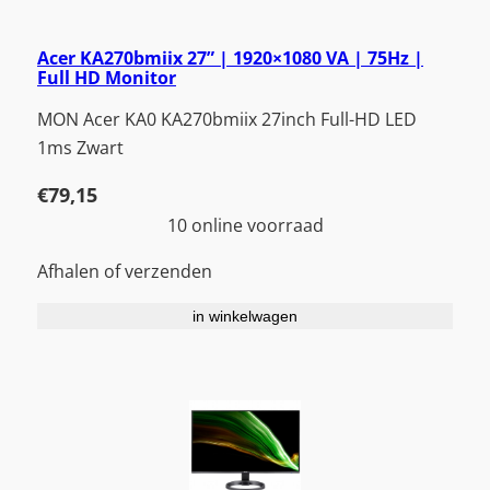
Acer KA270bmiix 27” | 1920×1080 VA | 75Hz |
Full HD Monitor
MON Acer KA0 KA270bmiix 27inch Full-HD LED
1ms Zwart
€
79,15
10 online voorraad
Afhalen of verzenden
in winkelwagen