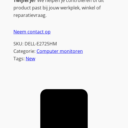
Twijfel je?
We helpen je controleren of dit
H
product past bij jouw werkplek, winkel of
D
reparatievraag.
I
P
Neem contact op
S
M
SKU:
DELL-E2725HM
o
Categorie:
Computer monitoren
n
Tags:
New
i
t
o
r
|
1
0
0
H