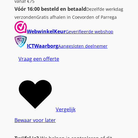
vanaf €75
r
Vóór 16:00 besteld en betaald
Dezelfde werkdag
o
verzonden
Gratis afhalen in Coevorden of Parrega
E
2
WebwinkelKeur
Geverifieerde webshop
7
2
ICTWaarborg
Aangesloten deelnemer
5
Vraag een offerte
H
M
|
2
7
"
F
Vergelijk
u
Bewaar voor later
l
l