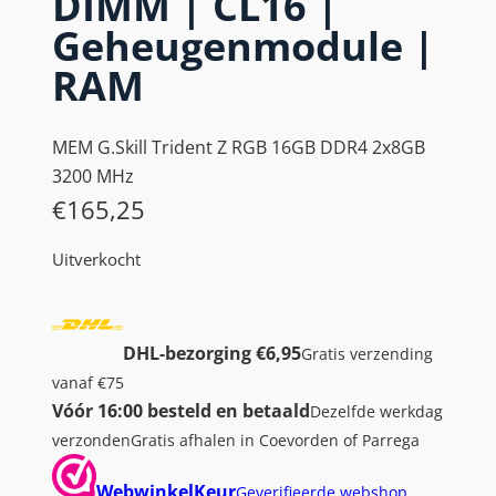
DIMM | CL16 |
Geheugenmodule |
RAM
MEM G.Skill Trident Z RGB 16GB DDR4 2x8GB
3200 MHz
€
165,25
Uitverkocht
DHL-bezorging €6,95
Gratis verzending
vanaf €75
Vóór 16:00 besteld en betaald
Dezelfde werkdag
verzonden
Gratis afhalen in Coevorden of Parrega
WebwinkelKeur
Geverifieerde webshop