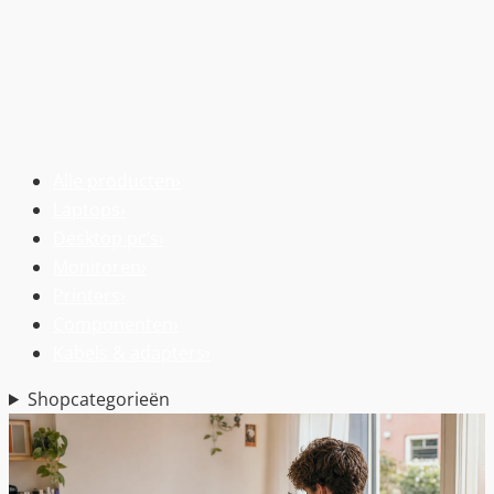
Alle producten
›
Laptops
›
Desktop pc’s
›
Monitoren
›
Printers
›
Componenten
›
Kabels & adapters
›
Shopcategorieën