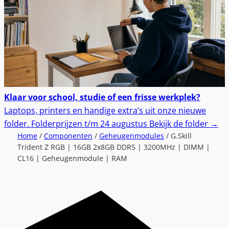
Klaar voor school, studie of een frisse werkplek?
Laptops, printers en handige extra’s uit onze nieuwe
folder.
Folderprijzen t/m 24 augustus
Bekijk de folder
→
Home
/
Componenten
/
Geheugenmodules
/ G.Skill
Trident Z RGB | 16GB 2x8GB DDR5 | 3200MHz | DIMM |
CL16 | Geheugenmodule | RAM