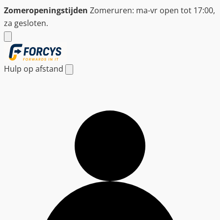
Ga
Zomeropeningstijden
Zomeruren: ma-vr open tot 17:00,
naar
za gesloten.
de
inhoud
Hulp op afstand