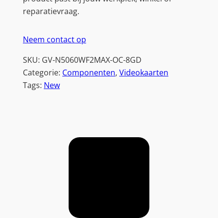
I
reparatievraag.
N
D
Neem contact op
F
O
SKU:
GV-N5060WF2MAX-OC-8GD
R
Categorie:
Componenten
, 
Videokaarten
C
Tags:
New
E
M
A
X
O
C
|
8
G
B
G