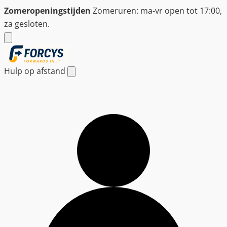
Ga
Zomeropeningstijden
Zomeruren: ma-vr open tot 17:00,
naar
za gesloten.
de
inhoud
Hulp op afstand