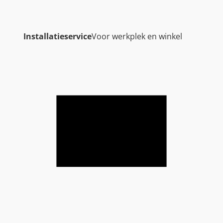
t
a
l
Installatieservice
Voor werkplek en winkel