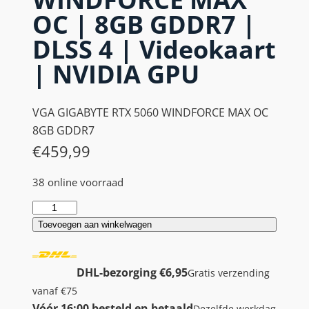
OC | 8GB GDDR7 |
DLSS 4 | Videokaart
| NVIDIA GPU
VGA GIGABYTE RTX 5060 WINDFORCE MAX OC
8GB GDDR7
€
459,99
38 online voorraad
G
I
Toevoegen aan winkelwagen
G
A
DHL-bezorging €6,95
Gratis verzending
B
vanaf €75
Y
Vóór 16:00 besteld en betaald
Dezelfde werkdag