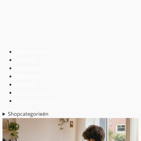
Alle producten
›
Laptops
›
Desktop pc’s
›
Monitoren
›
Printers
›
Componenten
›
Kabels & adapters
›
Shopcategorieën