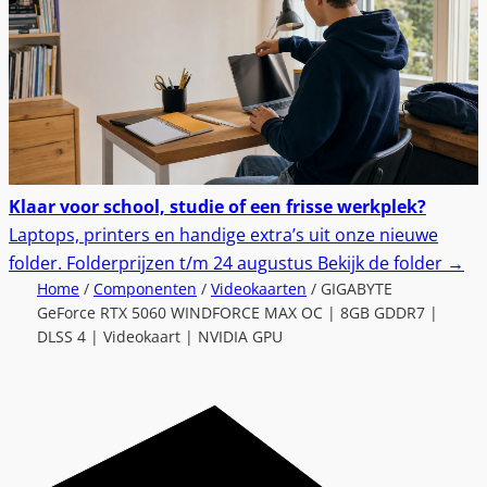
Klaar voor school, studie of een frisse werkplek?
Laptops, printers en handige extra’s uit onze nieuwe
folder.
Folderprijzen t/m 24 augustus
Bekijk de folder
→
Home
/
Componenten
/
Videokaarten
/ GIGABYTE
GeForce RTX 5060 WINDFORCE MAX OC | 8GB GDDR7 |
DLSS 4 | Videokaart | NVIDIA GPU