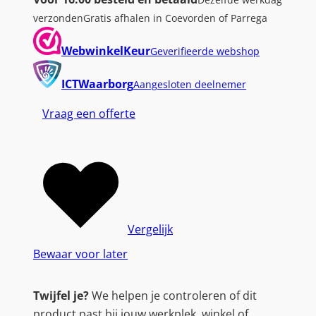
T
verzonden
Gratis afhalen in Coevorden of Parrega
E
G
WebwinkelKeur
Geverifieerde webshop
e
F
ICTWaarborg
Aangesloten deelnemer
o
Vraag een offerte
r
c
e
R
T
X
5
Vergelijk
0
Bewaar voor later
6
0
Twijfel je?
We helpen je controleren of dit
W
product past bij jouw werkplek, winkel of