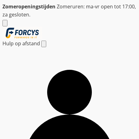
Ga
Zomeropeningstijden
Zomeruren: ma-vr open tot 17:00,
naar
za gesloten.
de
inhoud
Hulp op afstand