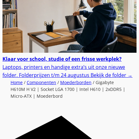
Klaar voor school, studie of een frisse werkplek?
Laptops, printers en handige extra’s uit onze nieuwe
folder.
Folderprijzen t/m 24 augustus
Bekijk de folder
→
Home
/
Componenten
/
Moederborden
/ Gigabyte
H610M H V2 | Socket LGA 1700 | Intel H610 | 2xDDR5 |
Micro-ATX | Moederbord