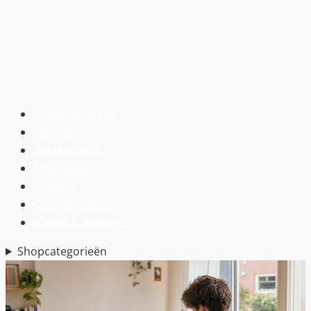
Alle producten
›
Laptops
›
Desktop pc’s
›
Monitoren
›
Printers
›
Componenten
›
Kabels & adapters
›
Shopcategorieën