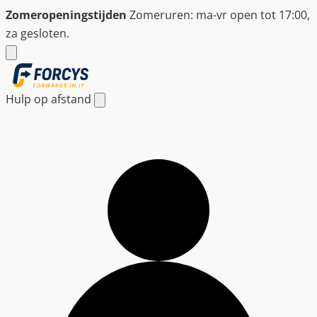
Ga
Zomeropeningstijden
Zomeruren: ma-vr open tot 17:00,
naar
za gesloten.
de
inhoud
Hulp op afstand