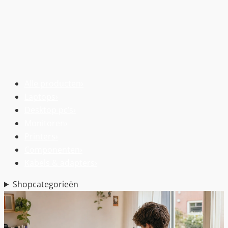
Alle producten
›
Laptops
›
Desktop pc’s
›
Monitoren
›
Printers
›
Componenten
›
Kabels & adapters
›
Shopcategorieën