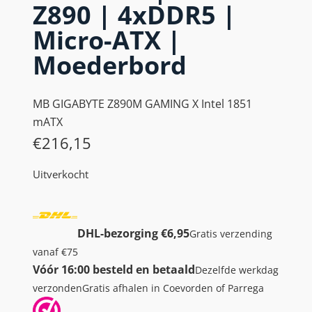
Z890 | 4xDDR5 |
Micro-ATX |
Moederbord
MB GIGABYTE Z890M GAMING X Intel 1851
mATX
€
216,15
Uitverkocht
DHL-bezorging €6,95
Gratis verzending
vanaf €75
Vóór 16:00 besteld en betaald
Dezelfde werkdag
verzonden
Gratis afhalen in Coevorden of Parrega