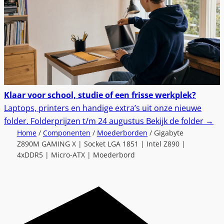
Klaar voor school, studie of een frisse werkplek?
Laptops, printers en handige extra’s uit onze nieuwe
folder.
Folderprijzen t/m 24 augustus
Bekijk de folder
→
Home
/
Componenten
/
Moederborden
/ Gigabyte
Z890M GAMING X | Socket LGA 1851 | Intel Z890 |
4xDDR5 | Micro-ATX | Moederbord