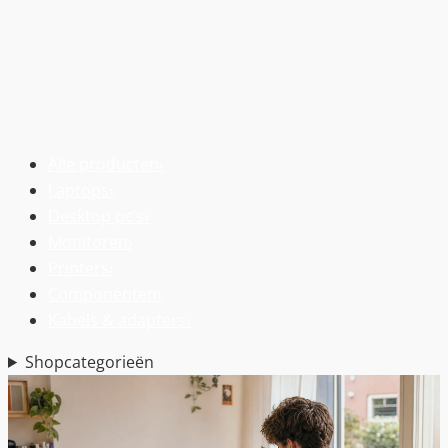
Alle producten
›
Laptops
›
Desktop pc’s
›
Monitoren
›
Printers
›
Componenten
›
Kabels & adapters
›
Shopcategorieën