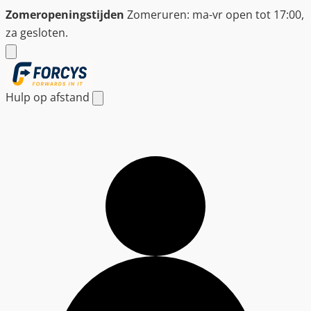
Ga
Zomeropeningstijden
Zomeruren: ma-vr open tot 17:00,
naar
za gesloten.
de
inhoud
Hulp op afstand