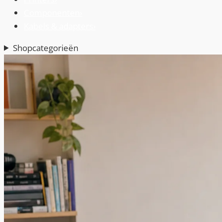
Componenten
›
Kabels & adapters
›
Shopcategorieën