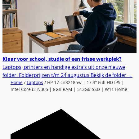
Klaar voor school, studie of een frisse werkplek?
Laptops, printers en handige extra’s uit onze nieuwe
folder.
Folderprijzen t/m 24 augustus
Bekijk de folder
→
Home
/
Laptops
/ HP 17-cn3218nw | 17.3” Full HD IPS |
Intel Core i3-N305 | 8GB RAM | 512GB SSD | W11 Home