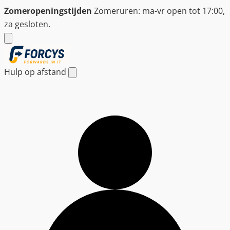
Ga
Zomeropeningstijden
Zomeruren: ma-vr open tot 17:00,
naar
za gesloten.
de
inhoud
Hulp op afstand