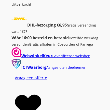
Uitverkocht
DHL-bezorging €6,95
Gratis verzending
vanaf €75
Vóór 16:00 besteld en betaald
Dezelfde werkdag
verzonden
Gratis afhalen in Coevorden of Parrega
WebwinkelKeur
Geverifieerde webshop
ICTWaarborg
Aangesloten deelnemer
Vraag een offerte