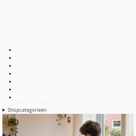
Alle producten
›
Laptops
›
Desktop pc’s
›
Monitoren
›
Printers
›
Componenten
›
Kabels & adapters
›
Shopcategorieën