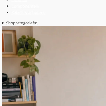
Componenten
›
Kabels & adapters
›
Shopcategorieën