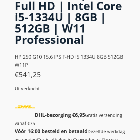
Full HD | Intel Core
i5-1334U | 8GB |
512GB | W11
Professional
HP 250 G10 15.6 IPS F-HD I5 1334U 8GB 512GB
W11P
€
541,25
Uitverkocht
DHL-bezorging €6,95
Gratis verzending
vanaf €75
Vóór 16:00 besteld en betaald
Dezelfde werkdag
verzonden
Gratis afhalen in Coevorden of Parrega