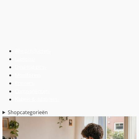
Alle producten
›
Laptops
›
Desktop pc’s
›
Monitoren
›
Printers
›
Componenten
›
Kabels & adapters
›
Shopcategorieën