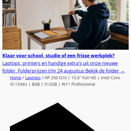
Klaar voor school, studie of een frisse werkplek?
Laptops, printers en handige extra’s uit onze nieuwe
folder.
Folderprijzen t/m 24 augustus
Bekijk de folder
→
Home
/
Laptops
/ HP 250 G10 | 15.6” Full HD | Intel Core
i5-1334U | 8GB | 512GB | W11 Professional