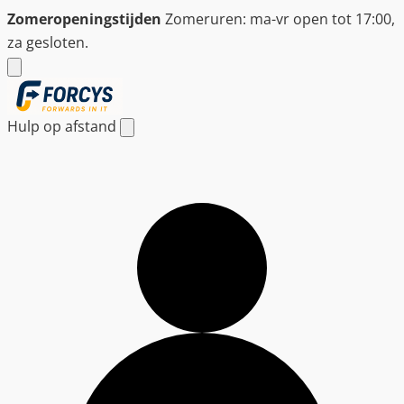
Ga
Zomeropeningstijden
Zomeruren: ma-vr open tot 17:00,
naar
za gesloten.
de
inhoud
Hulp op afstand